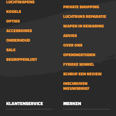
LUCHTWAPENS
PRIVATE SHOPPING
KOGELS
LUCHTBUKS REPARATIE
OPTIEK
WAPEN IN BEWARING
ACCESSOIRES
ADVIES
ONDERHOUD
OVER ONS
SALE
OPENINGSTIJDEN
BEGRIPPENLIJST
FYSIEKE WINKEL
SCHRIJF EEN REVIEW
INSCHRIJVEN
NIEUWSBRIEF
KLANTENSERVICE
MERKEN