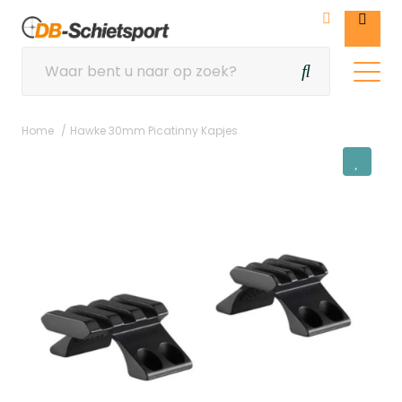
Home
Hawke 30mm Picatinny Kapjes