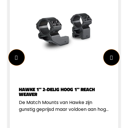
HAWKE 1" 2-DELIG HOOG 1" REACH
WEAVER
De Match Mounts van Hawke zijn
gunstig geprijsd maar voldoen aan hoge
eisen. De montageringen zijn verreweg
de meest inzetbare voor bijna alle