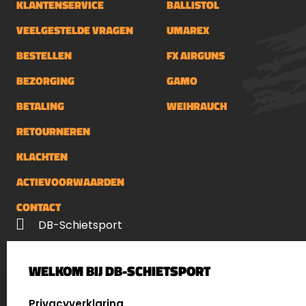
KLANTENSERVICE
BALLISTOL
VEELGESTELDE VRAGEN
UMAREX
BESTELLEN
FX AIRGUNS
BEZORGING
GAMO
BETALING
WEIHRAUCH
RETOURNEREN
KLACHTEN
ACTIEVOORWAARDEN
CONTACT
DB-Schietsport
Palenrij 1
WELKOM BIJ DB-SCHIETSPORT
5411 LX Zeeland
Nederland
SELECT LANGUAGE
Privacyverklaring