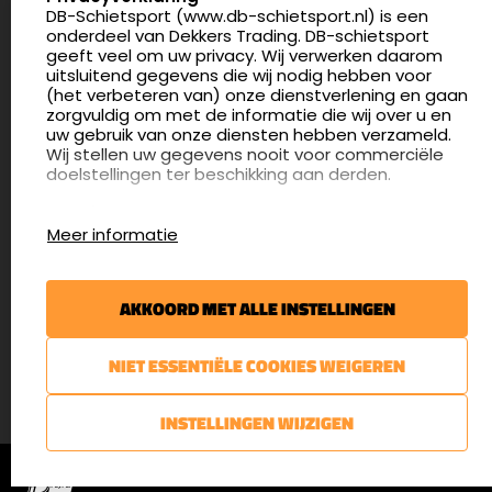
DB-Schietsport (www.db-schietsport.nl) is een
4.8
onderdeel van Dekkers Trading. DB-schietsport
176 beoordelingen
geeft veel om uw privacy. Wij verwerken daarom
info@db-schietsport.nl
uitsluitend gegevens die wij nodig hebben voor
(het verbeteren van) onze dienstverlening en gaan
Openingstijden
zorgvuldig om met de informatie die wij over u en
uw gebruik van onze diensten hebben verzameld.
Dinsdag en donderdag: 13:00 - 17:00 én 18:00 - 21:00
Wij stellen uw gegevens nooit voor commerciële
uur
doelstellingen ter beschikking aan derden.
Winkelen op afspraak
Cookies
Woensdag: 09:30 - 15:00 uur
Meer informatie
Afspraak maken
Google Analytics
DB-Schietsport maakt gebruik van Google
Nieuwsbrief
Analytics om bij te houden hoe gebruikers de
AKKOORD MET ALLE INSTELLINGEN
website gebruiken en hoe effectief de Adwords-
€5,- kortingsbon voor uw volgende bestelling.
advertenties van Dekkers trading bij Google
zoekresultaatpagina’s zijn. De aldus verkregen
Blijf op de hoogte van het laatste nieuws
NIET ESSENTIËLE COOKIES WEIGEREN
informatie wordt, met inbegrip van het adres van
uw computer (IP-adres), overgebracht naar en
door Google opgeslagen op servers in de
AANMELDEN
INSTELLINGEN WIJZIGEN
Verenigde Staten. Lees het privacybeleid van
Google voor meer informatie. U treft ook het
© DB-Schietsport 2026 |
Algemene voorwaarden
|
Privacyverklaring
privacybeleid van Google Analytics hier aan.
Google gebruikt deze informatie om bij te houden