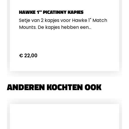
HAWKE 1" PICATINNY KAPJES
Setje van 2 kapjes voor Hawke 1" Match
Mounts. De kapjes hebben een
picatinny profiel voor het bevestigen
van accessoires zoals lampen, lasers
enz. De kapjes worden geleverd met
een setje boutjes.
€ 22,00
ANDEREN KOCHTEN OOK