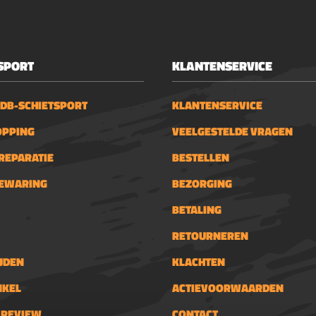
monteren op weaver
RailRondom dubbele
schroeven1 ring met
SPORT
KLANTENSERVICE
integraal "Stop-Pin"W
geleverd met inbussle
reach forward
 DB-SCHIETSPORT
KLANTENSERVICE
OPPING
VEELGESTELDE VRAGEN
REPARATIE
BESTELLEN
BEWARING
BEZORGING
BETALING
RETOURNEREN
JDEN
KLACHTEN
NKEL
ACTIEVOORWAARDEN
N REVIEW
CONTACT