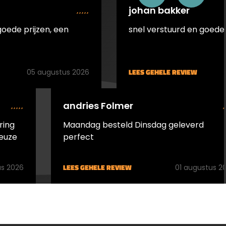
ijn
johan bakker
om
goede prijzen, een
snel verstuurd en goede 
us
ging
ker in
LEES GEHELE REVIEW
05 augustus 2026
evat
 in de
andries Folmer
utje
ring
Maandag besteld Dinsdag geleverd
everde
euze
perfect
rd kan
ls
LEES GEHELE REVIEW
s 2026
01 augustus 2
schikt
m
ers