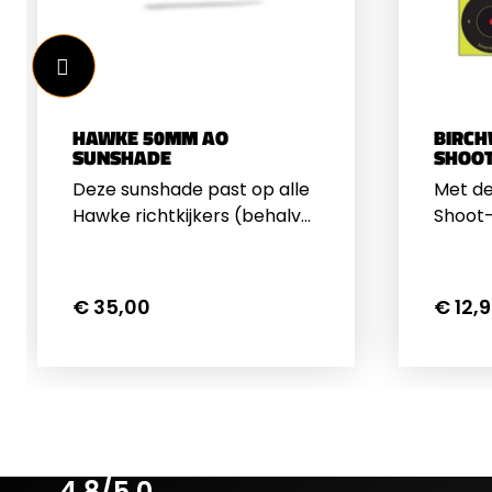
voor Hawke richtkijkers met
50mm 
40mm AO OBJPast op alle
Hawke
Hawke modellen behalve de
Fronti
Frontier
HAWKE 50MM AO
BIRCH
SUNSHADE
SHOOT
Deze sunshade past op alle
Met de
Hawke richtkijkers (behalve
Shoot-
de Frontier) met een 50mm
luchtb
AO Obj. De sunshade kan in
gemakk
de voorkant van de kijker
Wannee
€ 35,00
€ 12,
worden geschroefd&nbsp;
plaats
en zorgt ervoor dat er
de ple
minder schittering optreedt
fel op.
wanneer je tegen de zon in
kleur 
schiet.&nbsp;Voor Hawke
afstan
50mm AO OBJ
gescho
richtkijkersLengte:
manier 
4.8/5.0