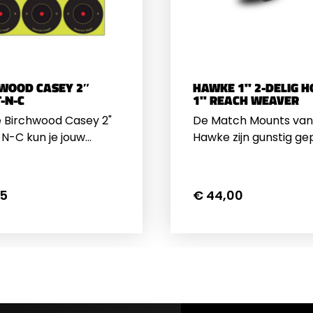
voor Hawke richtkijke
OBJPast op alle
32mm AO OBJPast op 
 modellen behalve de
Hawke modellen beha
er
Frontier
WOOD CASEY 2″
HAWKE 1" 2-DELIG 
-N-C
1" REACH WEAVER
 Birchwood Casey 2"
De Match Mounts van
N-C kun je jouw
Hawke zijn gunstig gep
uks of geweer
maar voldoen aan ho
elijk inschieten.
eisen. De montagering
r je een schot
verreweg de meest
95
€ 44,00
t op de sticker kleurt
inzetbare voor bijna a
k rondom het schot
omstandigheden. Wij
 Dankzij deze felle
monteren deze ringe
kun je vanaf een
alle geweren die tot 
d zien waar je
schieten. Of het een
ten hebt. Op deze
is of een Weihrauch, 
kun je de richtkijker
Hawke montages vol