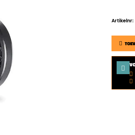
Artikelnr:
TOE
V