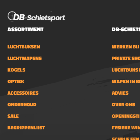
ASSORTIMENT
DB-SCHIET
LUCHTBUKSEN
WERKEN BIJ
LUCHTWAPENS
PRIVATE SH
KOGELS
LUCHTBUKS 
OPTIEK
WAPEN IN 
ACCESSOIRES
ADVIES
ONDERHOUD
OVER ONS
SALE
OPENINGSTI
BEGRIPPENLIJST
FYSIEKE WI
SCHRIJF EE