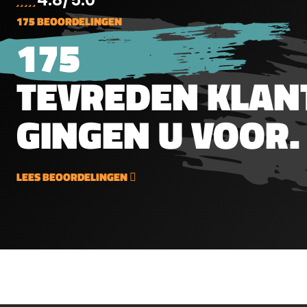
100mmPast op alle Hawke
perfec
175 BEOORDELINGEN
modellen behalve de
reacti
175
Frontier
een di
centim
verpak
TEVREDEN KLAN
met elk
GINGEN U VOOR.
LEES BEOORDELINGEN