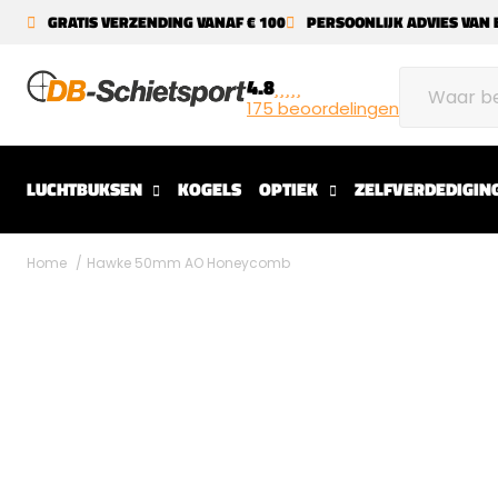
GRATIS VERZENDING VANAF € 100
PERSOONLIJK ADVIES VAN 
4.8
175 beoordelingen
LUCHTBUKSEN
KOGELS
OPTIEK
ZELFVERDEDIGIN
Home
Hawke 50mm AO Honeycomb