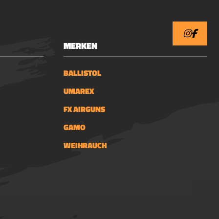
MERKEN
ordt
utels1"
BALLISTOL
UMAREX
FX AIRGUNS
GAMO
WEIHRAUCH