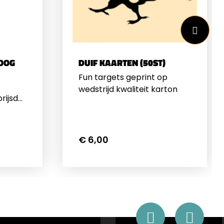
rs met
40mm OBJPast op alle
alle
Hawke modellen behalve de
lve de
Frontier
HOOG
DUIF KAARTEN (50ST)
Fun targets geprint op
wedstrijd kwaliteit karton
rijsd
ge
en zijn
€ 6,00
lle
n op
310ms
 Gamo
de
doen