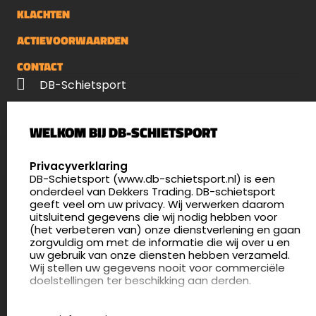
KLACHTEN
ACTIEVOORWAARDEN
CONTACT
DB-Schietsport
Palenrij 1
WELKOM BIJ DB-SCHIETSPORT
5411 LX Zeeland
Nederland
SELECT LANGUAGE
Privacyverklaring
DB-Schietsport (www.db-schietsport.nl) is een
4.8
onderdeel van Dekkers Trading. DB-schietsport
175 beoordelingen
geeft veel om uw privacy. Wij verwerken daarom
info@db-schietsport.nl
uitsluitend gegevens die wij nodig hebben voor
(het verbeteren van) onze dienstverlening en gaan
Openingstijden
zorgvuldig om met de informatie die wij over u en
uw gebruik van onze diensten hebben verzameld.
Dinsdag en donderdag: 13:00 - 17:00 én 18:00 - 21:00
Wij stellen uw gegevens nooit voor commerciële
uur
doelstellingen ter beschikking aan derden.
Winkelen op afspraak
Cookies
Woensdag: 09:30 - 15:00 uur