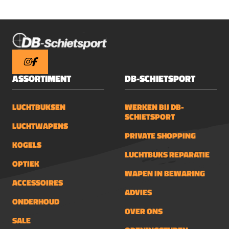
2.2mmChassis: 30mm mono
tubeObjective: 44mmIllumination: Red,
6 levelsReticle: 20x half mildotElevation
increment: 1/10 MRADElevation
adjustment range: 28MRADWindage
increment: 1/10 MRADWindage
ASSORTIMENT
DB-SCHIETSPORT
adjustment range: 28MRADTurret type:
exposed locking turrets
LUCHTBUKSEN
WERKEN BIJ DB-
SCHIETSPORT
LUCHTWAPENS
PRIVATE SHOPPING
KOGELS
LUCHTBUKS REPARATIE
OPTIEK
WAPEN IN BEWARING
ACCESSOIRES
ADVIES
ONDERHOUD
OVER ONS
SALE