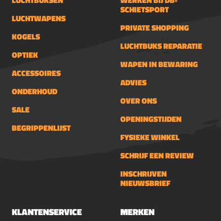
LUCHTBUKSEN
WERKEN BIJ DB-
SCHIETSPORT
LUCHTWAPENS
PRIVATE SHOPPING
KOGELS
LUCHTBUKS REPARATIE
OPTIEK
WAPEN IN BEWARING
ACCESSOIRES
ADVIES
ONDERHOUD
OVER ONS
SALE
OPENINGSTIJDEN
BEGRIPPENLIJST
FYSIEKE WINKEL
SCHRIJF EEN REVIEW
INSCHRIJVEN
NIEUWSBRIEF
KLANTENSERVICE
MERKEN