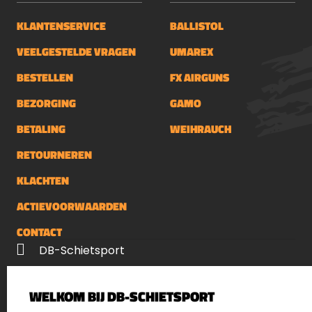
KLANTENSERVICE
BALLISTOL
VEELGESTELDE VRAGEN
UMAREX
BESTELLEN
FX AIRGUNS
BEZORGING
GAMO
BETALING
WEIHRAUCH
RETOURNEREN
KLACHTEN
ACTIEVOORWAARDEN
CONTACT
DB-Schietsport
Palenrij 1
WELKOM BIJ DB-SCHIETSPORT
5411 LX Zeeland