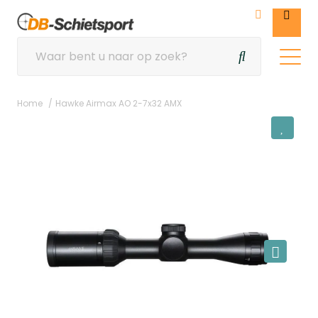
Home
Hawke Airmax AO 2-7x32 AMX