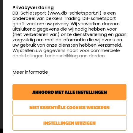
Nederland
SELECT LANGUAGE
Privacyverklaring
DB-Schietsport (www.db-schietsport.nl) is een
4.8
onderdeel van Dekkers Trading. DB-schietsport
175 beoordelingen
geeft veel om uw privacy. Wij verwerken daarom
info@db-schietsport.nl
uitsluitend gegevens die wij nodig hebben voor
(het verbeteren van) onze dienstverlening en gaan
Openingstijden
zorgvuldig om met de informatie die wij over u en
uw gebruik van onze diensten hebben verzameld.
Dinsdag en donderdag: 13:00 - 17:00 én 18:00 - 21:00
Wij stellen uw gegevens nooit voor commerciële
uur
doelstellingen ter beschikking aan derden.
Winkelen op afspraak
Cookies
Woensdag: 09:30 - 15:00 uur
Meer informatie
Afspraak maken
Google Analytics
DB-Schietsport maakt gebruik van Google
Nieuwsbrief
Analytics om bij te houden hoe gebruikers de
AKKOORD MET ALLE INSTELLINGEN
website gebruiken en hoe effectief de Adwords-
€5,- kortingsbon voor uw volgende bestelling.
advertenties van Dekkers trading bij Google
zoekresultaatpagina’s zijn. De aldus verkregen
Blijf op de hoogte van het laatste nieuws
NIET ESSENTIËLE COOKIES WEIGEREN
informatie wordt, met inbegrip van het adres van
uw computer (IP-adres), overgebracht naar en
door Google opgeslagen op servers in de
AANMELDEN
INSTELLINGEN WIJZIGEN
Verenigde Staten. Lees het privacybeleid van
Google voor meer informatie. U treft ook het
© DB-Schietsport 2026 |
Algemene voorwaarden
|