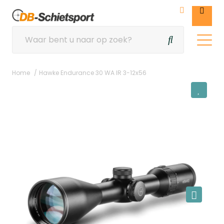
Home
Hawke Endurance 30 WA IR 3-12x56