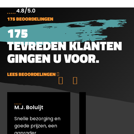
4.8/5.0
175 BEOORDELINGEN
175
TEVREDEN KLANTEN
GINGEN U VOOR.
sdoek
LEES BEOORDELINGEN
M.J. Boluijt
johan bakker
Snelle bezorging en
snel verstuurd en
goede prijzen, een
goede prijs
aanrader