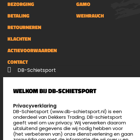
BEZORGING
GAMO
BETALING
WEIHRAUCH
RETOURNEREN
KLACHTEN
ACTIEVOORWAARDEN
CONTACT
DB-Schietsport
Palenrij 1
WELKOM BIJ DB-SCHIETSPORT
5411 LX Zeeland
Nederland
SELECT LANGUAGE
Privacyverklaring
DB-Schietsport (www.db-schietsport.nl) is een
4.8
onderdeel van Dekkers Trading. DB-schietsport
175 beoordelingen
geeft veel om uw privacy. Wij verwerken daarom
info@db-schietsport.nl
uitsluitend gegevens die wij nodig hebben voor
(het verbeteren van) onze dienstverlening en gaan
Openingstijden
zorgvuldig om met de informatie die wij over u en