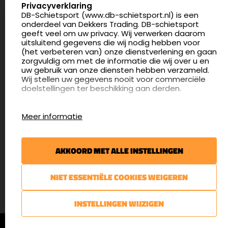
SELECT LANGUAGE
Privacyverklaring
DB-Schietsport (www.db-schietsport.nl) is een
4.8
onderdeel van Dekkers Trading. DB-schietsport
175 beoordelingen
geeft veel om uw privacy. Wij verwerken daarom
info@db-schietsport.nl
uitsluitend gegevens die wij nodig hebben voor
(het verbeteren van) onze dienstverlening en gaan
Openingstijden
zorgvuldig om met de informatie die wij over u en
uw gebruik van onze diensten hebben verzameld.
Dinsdag en donderdag: 13:00 - 17:00 én 18:00 - 21:00
Wij stellen uw gegevens nooit voor commerciële
uur
doelstellingen ter beschikking aan derden.
Winkelen op afspraak
Cookies
Woensdag: 09:30 - 15:00 uur
Meer informatie
Afspraak maken
Google Analytics
DB-Schietsport maakt gebruik van Google
Nieuwsbrief
Analytics om bij te houden hoe gebruikers de
AKKOORD MET ALLE INSTELLINGEN
website gebruiken en hoe effectief de Adwords-
€5,- kortingsbon voor uw volgende bestelling.
advertenties van Dekkers trading bij Google
zoekresultaatpagina’s zijn. De aldus verkregen
Blijf op de hoogte van het laatste nieuws
NIET ESSENTIËLE COOKIES WEIGEREN
informatie wordt, met inbegrip van het adres van
uw computer (IP-adres), overgebracht naar en
door Google opgeslagen op servers in de
AANMELDEN
INSTELLINGEN WIJZIGEN
Verenigde Staten. Lees het privacybeleid van
Google voor meer informatie. U treft ook het
© DB-Schietsport 2026 |
Algemene voorwaarden
|
Privacyverklaring
privacybeleid van Google Analytics hier aan.