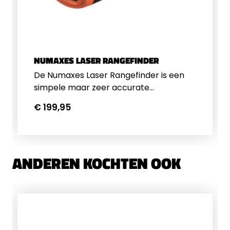
NUMAXES LASER RANGEFINDER
De Numaxes Laser Rangefinder is een
simpele maar zeer accurate
rangefinder. Dit model heeft een
€ 199,95
vergroting van 6x een maximaal bereik
van 900 meter. Wordt geleverd inclusief
een draagtas en draagriem.
ANDEREN KOCHTEN OOK