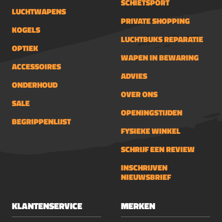
SCHIETSPORT
LUCHTWAPENS
PRIVATE SHOPPING
KOGELS
LUCHTBUKS REPARATIE
OPTIEK
WAPEN IN BEWARING
ACCESSOIRES
ADVIES
ONDERHOUD
OVER ONS
SALE
OPENINGSTIJDEN
BEGRIPPENLIJST
FYSIEKE WINKEL
SCHRIJF EEN REVIEW
INSCHRIJVEN
NIEUWSBRIEF
KLANTENSERVICE
MERKEN