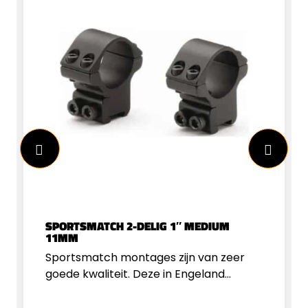
SPORTSMATCH 2-DELIG 1″ MEDIUM
11MM
Sportsmatch montages zijn van zeer
goede kwaliteit. Deze in Engeland
geproduceerde montages hebben een
goede passing.&nbsp;Geschikt voor