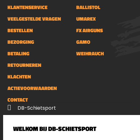
KLANTENSERVICE
BALLISTOL
VEELGESTELDE VRAGEN
UMAREX
BESTELLEN
FX AIRGUNS
BEZORGING
GAMO
BETALING
WEIHRAUCH
RETOURNEREN
KLACHTEN
ACTIEVOORWAARDEN
CONTACT
DB-Schietsport
Palenrij 1
WELKOM BIJ DB-SCHIETSPORT
5411 LX Zeeland
Nederland