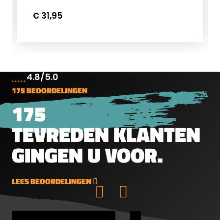
dovetail aansluitingVoor richtkijkers met
€ 31,95
een objectief tot maximaal 44mm of
40mm AOVoor richtkijkers met 1''
buisdiameterArtikel: TO4CTwijfelt u
over de juiste keuze van uw montage?
Neem dan contact op met onze
4.8/5.0
specialisten.
175 BEOORDELINGEN
175
TEVREDEN KLANTEN
GINGEN U VOOR.
LEES BEOORDELINGEN