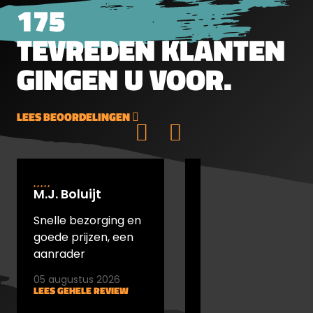
175
TEVREDEN KLANTEN
GINGEN U VOOR.
LEES BEOORDELINGEN
M.J. Boluijt
johan bakker
Snelle bezorging en
snel verstuurd en
goede prijzen, een
goede prijs
aanrader
05 augustus 2026
05 augustus 2026
LEES GEHELE REVIEW
LEES GEHELE REVIEW