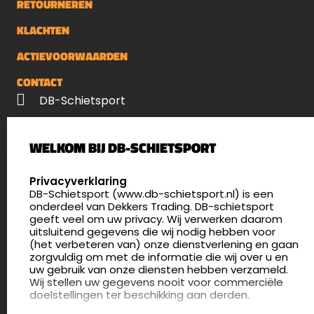
RETOURNEREN
KLACHTEN
ACTIEVOORWAARDEN
CONTACT
DB-Schietsport
Palenrij 1
WELKOM BIJ DB-SCHIETSPORT
5411 LX Zeeland
Nederland
SELECT LANGUAGE
Privacyverklaring
DB-Schietsport (www.db-schietsport.nl) is een
4.8
onderdeel van Dekkers Trading. DB-schietsport
175 beoordelingen
geeft veel om uw privacy. Wij verwerken daarom
info@db-schietsport.nl
uitsluitend gegevens die wij nodig hebben voor
(het verbeteren van) onze dienstverlening en gaan
Openingstijden
zorgvuldig om met de informatie die wij over u en
uw gebruik van onze diensten hebben verzameld.
Dinsdag en donderdag: 13:00 - 17:00 én 18:00 - 21:00
Wij stellen uw gegevens nooit voor commerciële
uur
doelstellingen ter beschikking aan derden.
Winkelen op afspraak