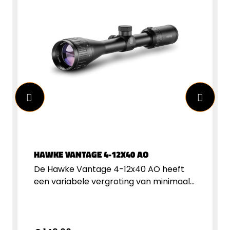
HAWKE VANTAGE 4-12X40 AO
De Hawke Vantage 4-12x40 AO heeft
een variabele vergroting van minimaal
4x tot maximaal 12x. Dankzij het
objectief van 40mm valt er voldoende
licht in de richtkijker. De goede lens