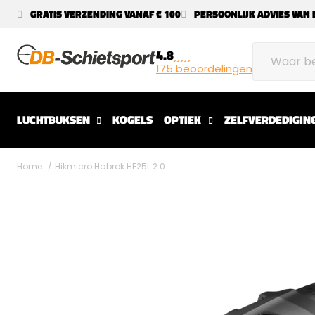
GRATIS VERZENDING VANAF € 100
PERSOONLIJK ADVIES VAN 
4.8
175 beoordelingen
LUCHTBUKSEN
KOGELS
OPTIEK
ZELFVERDEDIGIN
Home
Hikmicro Habrok HE25L 2.0