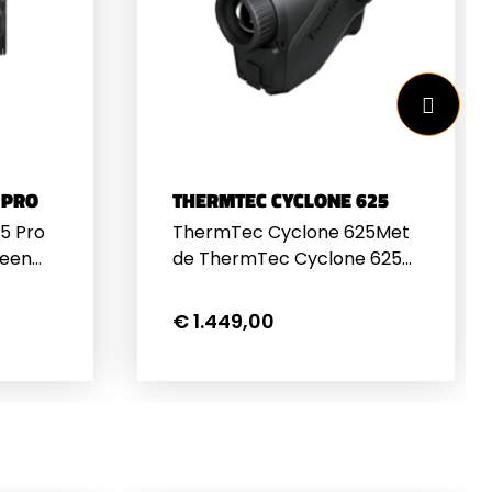
 PRO
THERMTEC CYCLONE 625
5 Pro
ThermTec Cyclone 625Met
 een
de ThermTec Cyclone 625
beschikt u over een
ijker,
krachtige
€ 1.449,00
oor
warmtebeeldkijker die u in
chten
staat stelt om zelfs onder
de meest uitdagende
omstandigheden helder te
ij de
observeren. Dankzij de
ensor
geavanceerde 640×512