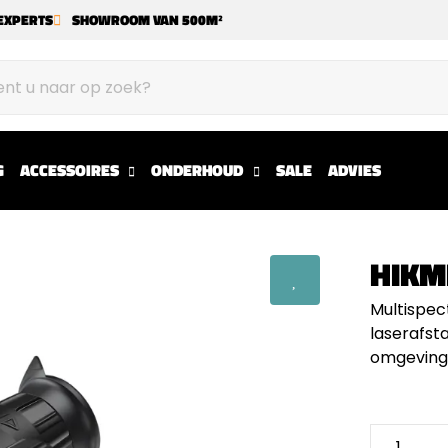
EXPERTS
SHOWROOM VAN 500M²
G
ACCESSOIRES
ONDERHOUD
SALE
ADVIES
HIKM
Multispec
laserafst
omgeving