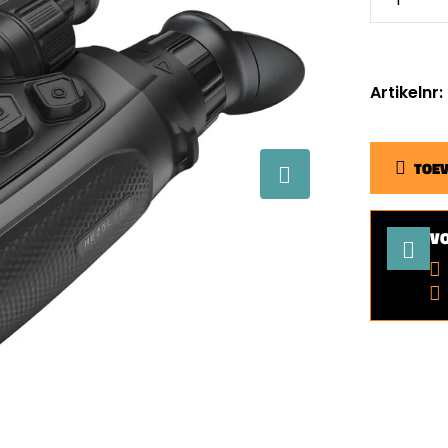
Artikelnr
TOE
V