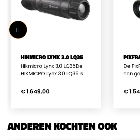
HIKMICRO LYNX 3.0 LQ35
PIXFR
Hikmicro Lynx 3.0 LQ35De
De Pix
HIKMICRO Lynx 3.0 LQ35 is
een g
een geavanceerde
thermi
warmtebeeldkijker die
geïnt
€ 1.649,00
€ 1.5
ontworpen is voor
lasera
gebruikers die
1.000 
betrouwbaarheid en
voor v
topprestaties verwachten.
outdoo
ANDEREN KOCHTEN OOK
Of u nu actief bent in de
hoogw
jacht, beveiliging of
VOx-s