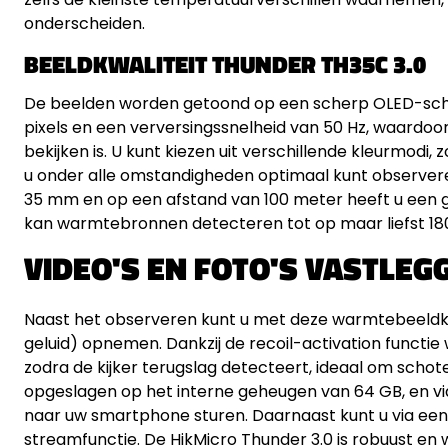
onderscheiden.
BEELDKWALITEIT THUNDER TH35C 3.0
De beelden worden getoond op een scherp OLED-sche
pixels en een verversingssnelheid van 50 Hz, waardoor
bekijken is. U kunt kiezen uit verschillende kleurmodi, 
u onder alle omstandigheden optimaal kunt observere
35 mm en op een afstand van 100 meter heeft u een gez
kan warmtebronnen detecteren tot op maar liefst 18
VIDEO'S EN FOTO'S VASTLEG
Naast het observeren kunt u met deze warmtebeeldkijk
geluid) opnemen. Dankzij de recoil-activation funct
zodra de kijker terugslag detecteert, ideaal om scho
opgeslagen op het interne geheugen van 64 GB, en vi
naar uw smartphone sturen. Daarnaast kunt u via een
streamfunctie. De HikMicro Thunder 3.0 is robuust en 