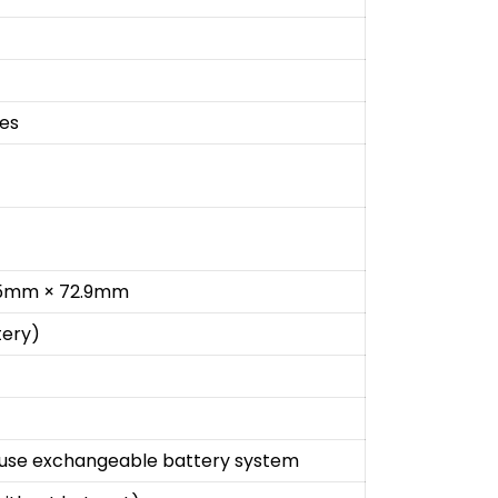
les
.5mm × 72.9mm
tery)
ouse exchangeable battery system