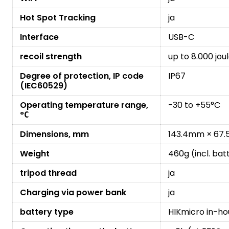
Hot Spot Tracking
ja
Interface
USB-C
recoil strength
up to 8.000 jou
Degree of protection, IP code
IP67
(IEC60529)
Operating temperature range,
-30 to +55°C
°С
Dimensions, mm
143.4mm × 67
Weight
460g (incl. bat
tripod thread
ja
Charging via power bank
ja
battery type
HIKmicro in-h