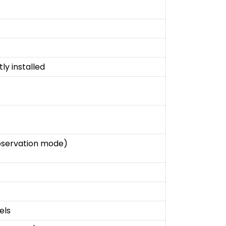
ly installed
observation mode)
xels