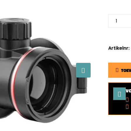
Artikelnr
TOE
V