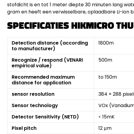
stofdicht is en tot 1 meter diepte 30 minuten lang wate
gram en heeft een verwisselbare, oplaadbare Li-ion ba
SPECIFICATIES HIKMICRO TH
Detection distance (according
1800m
to manufacturer)
Recognize / respond (VENARI
500m
empirical value)
Recommended maximum
to 150m
distance for application
sensor resolution
384 × 288 pixel
Sensor technology
VOx (Vanadium
Detector Sensitivity (NETD)
< 15mK
Pixel pitch
12 μm