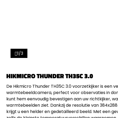
1/3
HIKMICRO THUNDER TH35C 3.0
De Hikmicro Thunder TH35C 3.0 voorzetkijker is een vee
warmtebeeldcamera, perfect voor observaties in don
kunt hem eenvoudig bevestigen aan uw richtkijker, waa
warmtebeelden ziet. Dankzij de resolutie van 384x288 
krijgt u een helder en gedetailleerd beeld. Met een ge
zelfs de kleinste temperatuurverschillen waarnemen, 