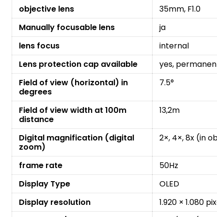
objective lens
35mm, F1.0
Manually focusable lens
ja
lens focus
internal
Lens protection cap available
yes, permanent
Field of view (horizontal) in
7.5°
degrees
Field of view width at 100m
13,2m
distance
Digital magnification (digital
2×, 4×, 8x (in 
zoom)
frame rate
50Hz
Display Type
OLED
Display resolution
1.920 × 1.080 pi