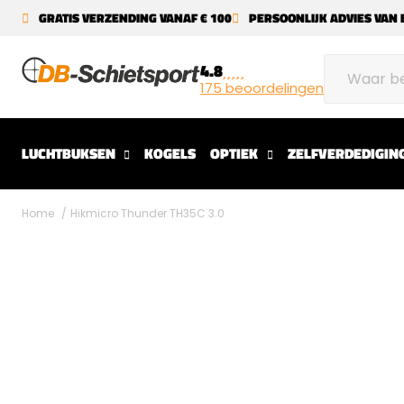
GRATIS VERZENDING VANAF € 100
PERSOONLIJK ADVIES VAN 
4.8
175 beoordelingen
LUCHTBUKSEN
KOGELS
OPTIEK
ZELFVERDEDIGIN
Home
Hikmicro Thunder TH35C 3.0