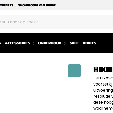
EXPERTS
SHOWROOM VAN 500M²
G
ACCESSOIRES
ONDERHOUD
SALE
ADVIES
HIKM
De Hikmic
voorzetki
uitvoerin
resolutie 
deze hoog
waarnemen