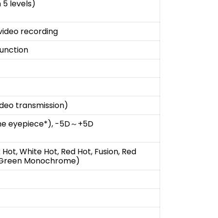
 5 levels)
video recording
function
video transmission)
the eyepiece*), -5D～+5D
 Hot, White Hot, Red Hot, Fusion, Red
Green Monochrome)