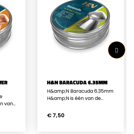
WER
H&N BARACUDA 6.35MM
H&amp;N Baracuda 6.35mm
e
H&amp;N is één van de
n van
bekendste fabrikanten van
 zijn
luchtgeweerkogels. Ze zijn
€ 7,50
 de
bekend geworden om de
n
H&amp;N Baracuda en