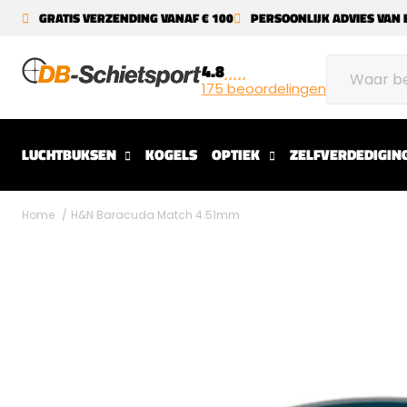
GRATIS VERZENDING VANAF € 100
PERSOONLIJK ADVIES VAN 
4.8
175 beoordelingen
LUCHTBUKSEN
KOGELS
OPTIEK
ZELFVERDEDIGIN
Home
H&N Baracuda Match 4.51mm