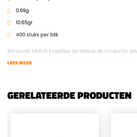
0.69g
10.65gr
400 stuks per blik
Baracuda Match kogeltjes zijn tijdens de productie 
Match kogeltjes zijn dus net wat nauwkeuriger dan d
LEES MEER
GERELATEERDE PRODUCTEN