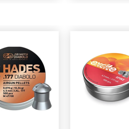
. H&amp;N kogeltjes
Trophy. H&amp;N koge
eeds gelijk in kwaliteit
zijn steeds gelijk in kwa
tch tot batch. Ze
van batch tot batch. 
eren heel veel
produceren heel veel
illende vormen en
verschillende vormen
ten kogeltjes.
gewichten kogeltjes.
p, rondkop en
Platkop, rondkop en
p in allerlei
spitskop in allerlei
hten en
gewichten en vormen
n.&nbsp;Rondkop4.5mm
Rondkop 4.5mm 0.69g
)0.69g10.65gr400 stuks
10.65gr 300 stuks per blik
k
Lengte 6.8mm