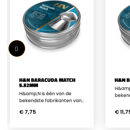
H&N BARACUDA MATCH
H&N 
5.52MM
H&amp;
H&amp;N is één van de
bekend
bekendste fabrikanten van
luchtg
luchtgeweerkogels. Ze zijn
beken
€ 7,75
€ 11,7
bekend geworden om de
H&amp
H&amp;N Baracuda en
H&amp;
H&amp;N Field Target