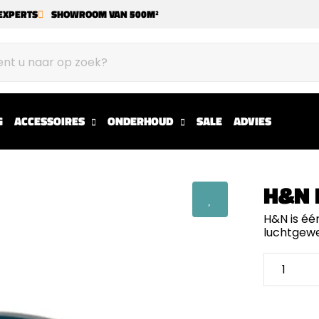
EXPERTS
SHOWROOM VAN 500M²
G
ACCESSOIRES
ONDERHOUD
SALE
ADVIES
H&N 
H&N is éé
luchtgewe