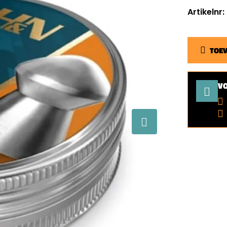
Artikelnr
TOE
V