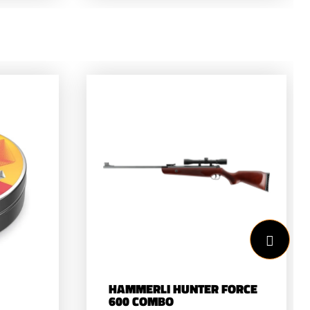
H&amp;N Field Target
ltjes
Trophy. H&amp;N kogeltjes
liteit
zijn steeds gelijk in kwaliteit
Ze
van batch tot batch. Ze
produceren heel veel
 en
verschillende vormen en
gewichten kogeltjes.
Platkop, rondkop en
spitskop in allerlei
.
gewichten en
vormen.&nbsp;Rondkop6.35mm
(.22")2.0g30.86gr150 stuks
per blik
HAMMERLI HUNTER FORCE
600 COMBO