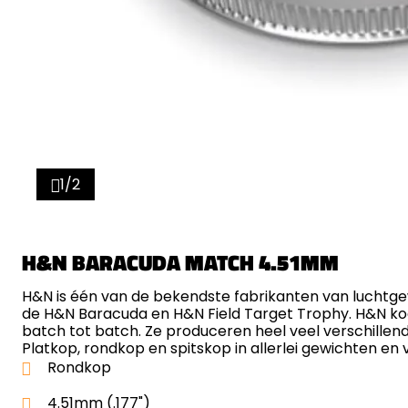
1/2
H&N BARACUDA MATCH 4.51MM
H&N is één van de bekendste fabrikanten van luchtg
de H&N Baracuda en H&N Field Target Trophy. H&N kogelt
batch tot batch. Ze produceren heel veel verschillen
Platkop, rondkop en spitskop in allerlei gewichten en
Rondkop
4.51mm (.177")