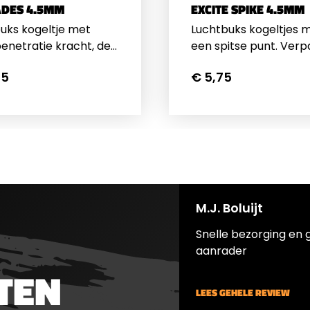
ADES 4.5MM
EXCITE SPIKE 4.5MM
uks kogeltje met
Luchtbuks kogeltjes 
enetratie kracht, de
een spitse punt. Verp
inkepingen van het
per 400 stuks.
65
€ 5,75
je vouwen open bij
. Gewicht per
e 10,34 grain / 0.670
verpakt per 500
M.J. Boluijt
Snelle bezorging en 
aanrader
TEN
LEES GEHELE REVIEW