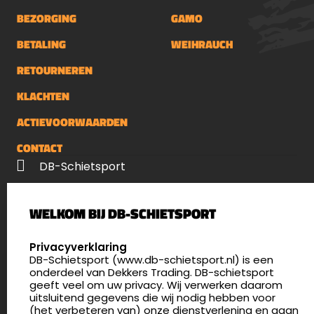
BEZORGING
GAMO
BETALING
WEIHRAUCH
RETOURNEREN
KLACHTEN
ACTIEVOORWAARDEN
CONTACT
DB-Schietsport
Palenrij 1
WELKOM BIJ DB-SCHIETSPORT
5411 LX Zeeland
Nederland
SELECT LANGUAGE
Privacyverklaring
DB-Schietsport (www.db-schietsport.nl) is een
4.8
onderdeel van Dekkers Trading. DB-schietsport
175 beoordelingen
geeft veel om uw privacy. Wij verwerken daarom
info@db-schietsport.nl
uitsluitend gegevens die wij nodig hebben voor
(het verbeteren van) onze dienstverlening en gaan