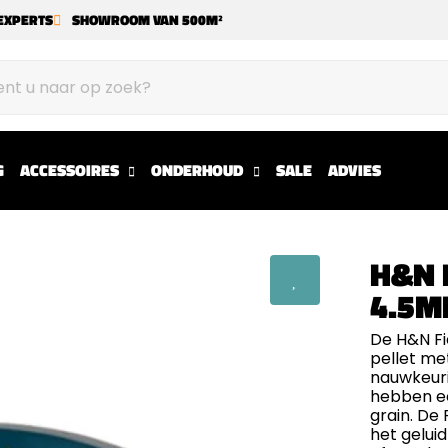
EXPERTS
SHOWROOM VAN 500M²
G
ACCESSOIRES
ONDERHOUD
SALE
ADVIES
H&N 
4.5
De H&N Fi
pellet me
nauwkeuri
hebben ee
grain. De
het gelui