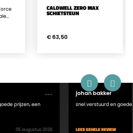
CALDWELL ZERO MAX
Force
SCHIETSTEUN
ale
de
als
€ 63,50
t
. Deze
x32mm
eurig
nge
kt. De
johan bakker
e
is
goede prijzen, een
snel verstuurd en goede 
n
lpt om
LEES GEHELE REVIEW
05 augustus 2026