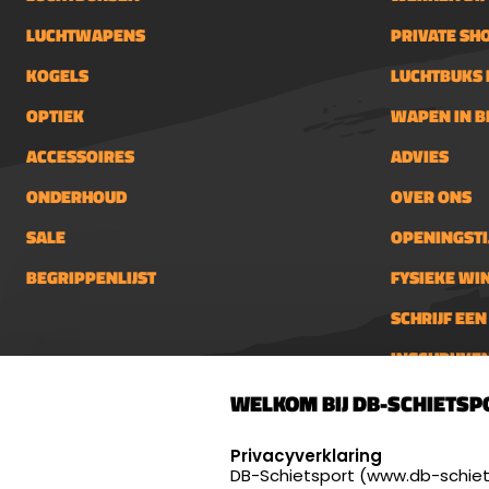
LUCHTWAPENS
PRIVATE SH
KOGELS
LUCHTBUKS 
OPTIEK
WAPEN IN 
ACCESSOIRES
ADVIES
ONDERHOUD
OVER ONS
SALE
OPENINGSTI
BEGRIPPENLIJST
FYSIEKE WI
SCHRIJF EE
INSCHRIJVE
DB-Schietsport
info@db-
WELKOM BIJ DB-SCHIETSP
Palenrij 1
Openings
SELECT LANGUAGE
Dinsdag 
5411 LX Zeeland
Privacyverklaring
én 18:00 
DB-Schietsport (www.db-schiets