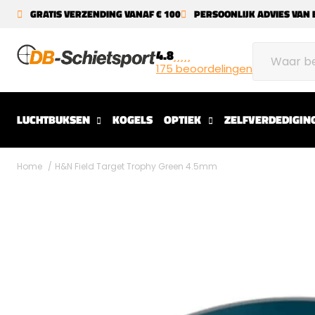
GRATIS VERZENDING VANAF € 100
PERSOONLIJK ADVIES VAN 
4.8
175 beoordelingen
LUCHTBUKSEN
KOGELS
OPTIEK
ZELFVERDEDIGIN
Home
H&N Field Target Trophy Green 4.5mm