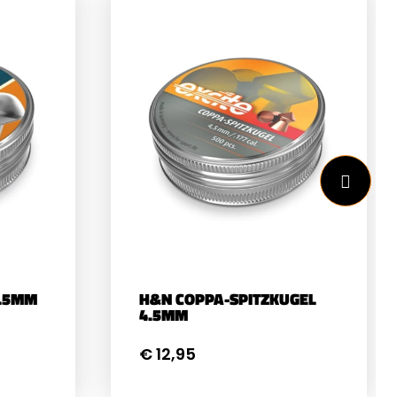
4.5MM
H&N COPPA-SPITZKUGEL
4.5MM
€ 12,95