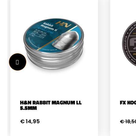
H&N RABBIT MAGNUM LL
FX KO
5.5MM
€ 14,95
€ 18,5