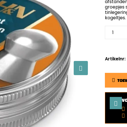
afstanden
groepjes 
tinlegerin
kogeltjes
Artikelnr
TOE
V