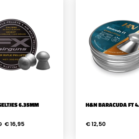
GELTJES 6.35MM
H&N BARACUDA FT 
€ 16,95
€ 12,50
0