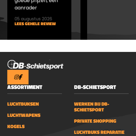
goede prijzen, een
goede prijs
aanrader
05 augustus 2026
05 augustus 2026
LEES GEHELE REVIEW
LEES GEHELE REVIEW
ASSORTIMENT
DB-SCHIETSPORT
LUCHTBUKSEN
WERKEN BIJ DB-
SCHIETSPORT
LUCHTWAPENS
PRIVATE SHOPPING
KOGELS
LUCHTBUKS REPARATIE