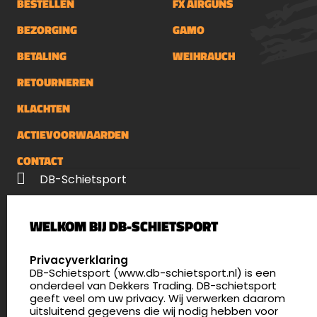
BESTELLEN
FX AIRGUNS
BEZORGING
GAMO
BETALING
WEIHRAUCH
RETOURNEREN
KLACHTEN
ACTIEVOORWAARDEN
CONTACT
DB-Schietsport
Palenrij 1
WELKOM BIJ DB-SCHIETSPORT
5411 LX Zeeland
Nederland
SELECT LANGUAGE
Privacyverklaring
DB-Schietsport (www.db-schietsport.nl) is een
4.8
onderdeel van Dekkers Trading. DB-schietsport
175 beoordelingen
geeft veel om uw privacy. Wij verwerken daarom
info@db-schietsport.nl
uitsluitend gegevens die wij nodig hebben voor