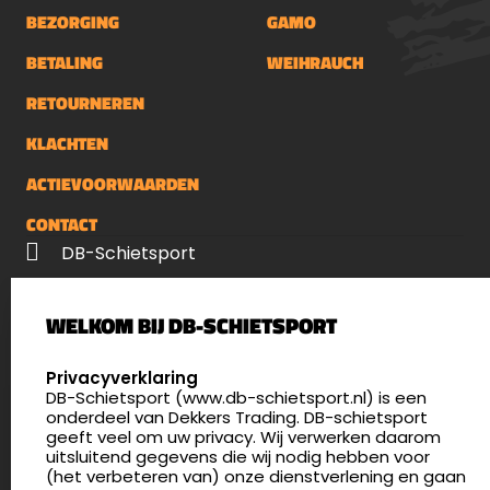
BEZORGING
GAMO
BETALING
WEIHRAUCH
RETOURNEREN
KLACHTEN
ACTIEVOORWAARDEN
CONTACT
DB-Schietsport
Palenrij 1
WELKOM BIJ DB-SCHIETSPORT
5411 LX Zeeland
Nederland
SELECT LANGUAGE
Privacyverklaring
DB-Schietsport (www.db-schietsport.nl) is een
4.8
onderdeel van Dekkers Trading. DB-schietsport
175 beoordelingen
geeft veel om uw privacy. Wij verwerken daarom
info@db-schietsport.nl
uitsluitend gegevens die wij nodig hebben voor
(het verbeteren van) onze dienstverlening en gaan
Openingstijden