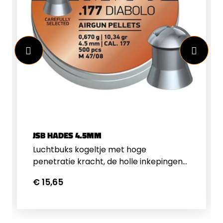
JSB HADES 4.5MM
Luchtbuks kogeltje met hoge
penetratie kracht, de holle inkepingen
van het kogeltje vouwen open bij
€ 15,65
impact. Gewicht per kogeltje 10,34 grain
/ 0.670 gram, verpakt per 500 stuks.