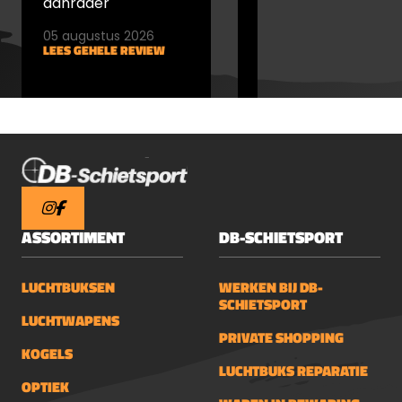
aanrader
05 augustus 2026
05 augustus 2026
LEES GEHELE REVIEW
LEES GEHELE REVIEW
ASSORTIMENT
DB-SCHIETSPORT
LUCHTBUKSEN
WERKEN BIJ DB-
SCHIETSPORT
LUCHTWAPENS
PRIVATE SHOPPING
KOGELS
LUCHTBUKS REPARATIE
OPTIEK