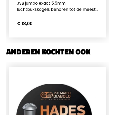
JSB jumbo exact 5.5mm
luchtbukskogels behoren tot de meest
precieze en consistente
luchtbukskogeltjes op de markt. Deze
€ 18,00
5.52mm kogeltjes hebben een gewicht
van 1,03 gram/15,89 grain. Een blikje
bevat 500 kogeltjes. Op zoek naar
andere formaten? Bekijk ze hier.
ANDEREN KOCHTEN OOK