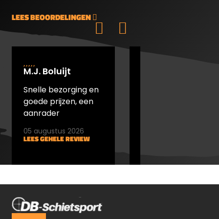
Als je uit de vrije hand of recreatief
LEES BEOORDELINGEN
schiet, zal je het verschil niet merken
tussen 4.5, 4.51 of 4.52mm.
M.J. Boluijt
johan bakker
Snelle bezorging en
snel verstuurd en
goede prijzen, een
goede prijs
aanrader
05 augustus 2026
05 augustus 2026
LEES GEHELE REVIEW
LEES GEHELE REVIEW