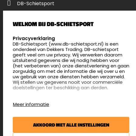
DB-Schietsport
Palenrij 1
WELKOM BIJ DB-SCHIETSPORT
5411 LX Zeeland
Nederland
SELECT LANGUAGE
Privacyverklaring
DB-Schietsport (www.db-schietsport.nl) is een
4.8
onderdeel van Dekkers Trading. DB-schietsport
175 beoordelingen
geeft veel om uw privacy. Wij verwerken daarom
info@db-schietsport.nl
uitsluitend gegevens die wij nodig hebben voor
(het verbeteren van) onze dienstverlening en gaan
Openingstijden
zorgvuldig om met de informatie die wij over u en
uw gebruik van onze diensten hebben verzameld.
Dinsdag en donderdag: 13:00 - 17:00 én 18:00 - 21:00
Wij stellen uw gegevens nooit voor commerciële
uur
doelstellingen ter beschikking aan derden.
Winkelen op afspraak
Cookies
Woensdag: 09:30 - 15:00 uur
Meer informatie
Afspraak maken
Google Analytics
DB-Schietsport maakt gebruik van Google
Nieuwsbrief
Analytics om bij te houden hoe gebruikers de
AKKOORD MET ALLE INSTELLINGEN
website gebruiken en hoe effectief de Adwords-
€5,- kortingsbon voor uw volgende bestelling.
advertenties van Dekkers trading bij Google