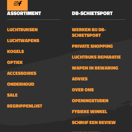
ASSORTIMENT
DB-SCHIETSPORT
LUCHTBUKSEN
WERKEN BIJ DB-
SCHIETSPORT
LUCHTWAPENS
PRIVATE SHOPPING
KOGELS
LUCHTBUKS REPARATIE
OPTIEK
WAPEN IN BEWARING
ACCESSOIRES
ADVIES
ONDERHOUD
OVER ONS
SALE
OPENINGSTIJDEN
BEGRIPPENLIJST
FYSIEKE WINKEL
SCHRIJF EEN REVIEW