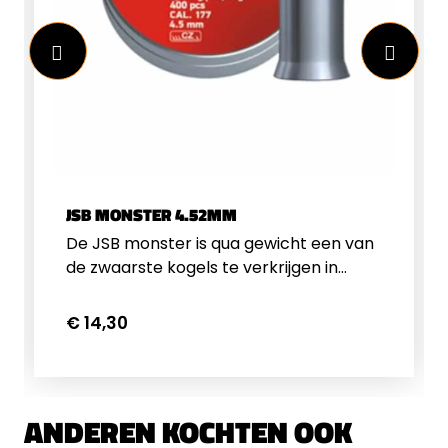
JSB MONSTER 4.52MM
De JSB monster is qua gewicht een van
de zwaarste kogels te verkrijgen in
kaliber 4.5mm. Zeer geschikt voor de
krachtigere buksen.&nbsp;Ronde
€ 14,30
kop4.52mm (.177")0.87g13.43gr400
stuks per blik
ANDEREN KOCHTEN OOK