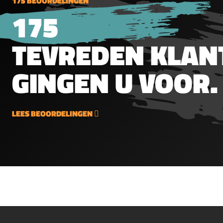
175 BEOORDELINGEN
gewich
Platkop, rondkop, en
175
Platko
spitskop in allerlei
spitsko
gewichten en
gewic
TEVREDEN KLAN
vormen.&nbsp;Spits Kop
vorme
met messing punt5.5mm
stuks 
(.22")1.1g16gr200 stuks per
GINGEN U VOOR.
blik
LEES BEOORDELINGEN