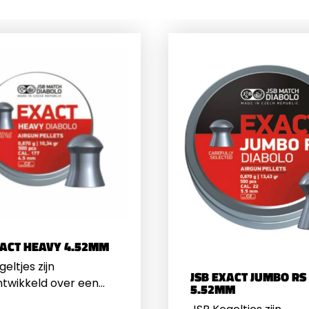
XACT HEAVY 4.52MM
eltjes zijn
JSB EXACT JUMBO RS
twikkeld over een
5.52MM
periode en worden