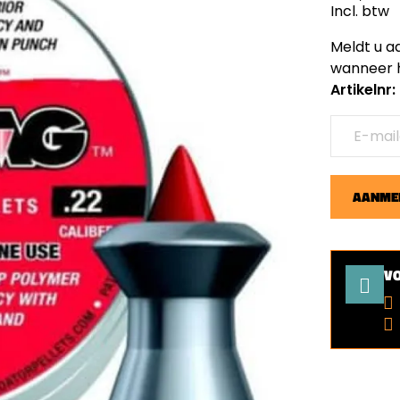
Incl. btw
Meldt u a
wanneer h
Artikelnr
AANMEL
V