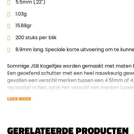
5.5mm (.22")
1.03g
15.89gr
200 stuks per blik
8.9mm lang. Speciale korte uitvoering om te kunne
Sommige JSB Kogeltjes worden gemaakt met maten b
Een geoefend schutter met een heel nauwkeurig gewee
gevallen een verschil merken tussen een 4.51mm of 4.5
recreatief schiet, zal je het verschil niet merken tusse
LEES MEER
GERELATEERDE PRODUCTEN