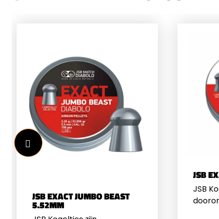
JSB E
JSB Kog
JSB EXACT JUMBO BEAST
dooron
5.52MM
lange 