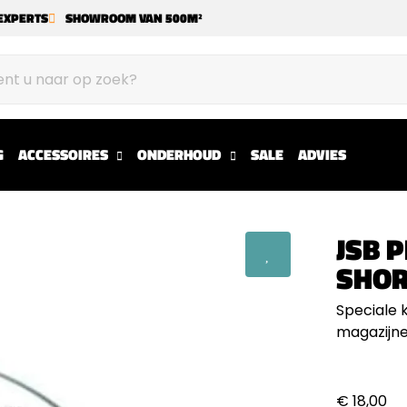
EXPERTS
SHOWROOM VAN 500M²
G
ACCESSOIRES
ONDERHOUD
SALE
ADVIES
JSB 
SHOR
Speciale 
magazijne
€ 18,00