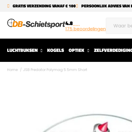
GRATIS VERZENDING VANAF € 100
PERSOONLIJK ADVIES VAN 
4.8
175 beoordelingen
LUCHTBUKSEN
KOGELS
OPTIEK
ZELFVERDEDIGIN
Home
JSB Predator Polymag 5.5mm Short