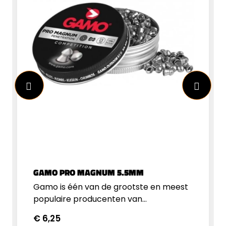
nieuwe loodlegering, die ductieler en
vervormbaarder is, voor een
uitstekende pasvorm in de loop, zowel
in de kamer als in de
groeven.Eigenschappen Gamo
AccuTek Hunter 5.5mmGamo pellets
5.5mmBolle vorm1g15,42gr250 stuks per
blikBekijk hier het volledige assortiment
5.5mm luchtbukskogels.
GAMO PRO MAGNUM 5.5MM
Gamo is één van de grootste en meest
populaire producenten van
luchtgeweren, luchtpistolen en
€ 6,25
accessoires voor de schietsport. Ze