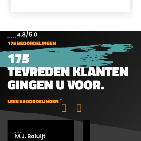
hebben een uitgebreid programma
kogeltjes in alle soorten en
maten.&nbsp;Rond Kop5.5mm
(.22")1g15.43gr250 stuks per blik
4.8/5.0
175 BEOORDELINGEN
175
TEVREDEN KLANTEN
GINGEN U VOOR.
LEES BEOORDELINGEN
M.J. Boluijt
johan bakker