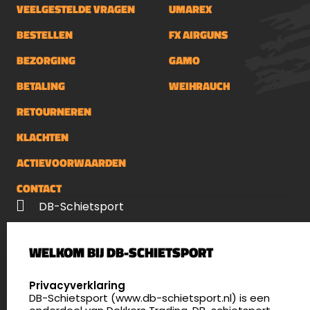
VEELGESTELDE VRAGEN
UMAREX
BESTELLEN
FX AIRGUNS
BEZORGING
GAMO
BETALING
WEIHRAUCH
RETOURNEREN
KLACHTEN
ACTIEVOORWAARDEN
CONTACT
DB-Schietsport
Palenrij 1
WELKOM BIJ DB-SCHIETSPORT
5411 LX Zeeland
Nederland
SELECT LANGUAGE
Privacyverklaring
DB-Schietsport (www.db-schietsport.nl) is een
4.8