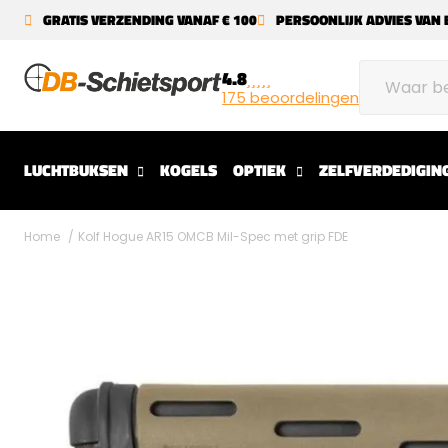
GRATIS VERZENDING VANAF € 100
PERSOONLIJK ADVIES VAN 
4.8
175 beoordelingen
LUCHTBUKSEN
KOGELS
OPTIEK
ZELFVERDEDIGIN
Home
Kolf Hogue AR15 OMCB Mil-Spec met grip FDE