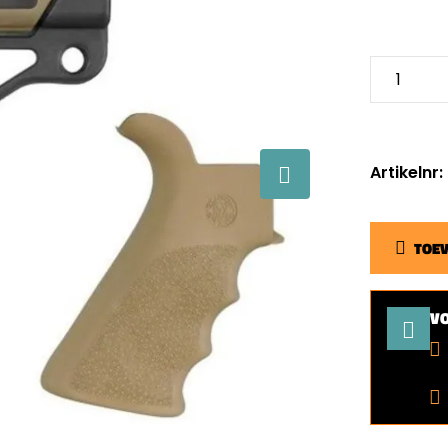
Artikelnr
TOE
V