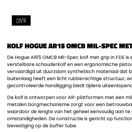
1/2
KOLF HOGUE AR15 OMCB MIL-SPEC MET
De Hogue AR15 OMCB Mil-Spec kolf met grip in FDE is e
verstelbare schouderkolf en een ergonomische pisto
vervaardigd uit duurzaam synthetisch materiaal dat be
buitenlaag heeft een licht rubberachtige structuur, w
gecontroleerde handligging biedt tijdens uiteenlopende
De kolf is ontworpen voor AR-platformen met een mil
metalen borgmechanisme zorgt voor een betrouwbare
waardoor de lengte van het geheel eenvoudig aan te p
omstandigheden. De constructie is gericht op functi
bevestiging op de buffer tube.