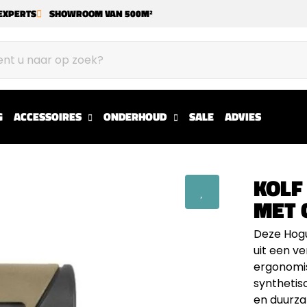
EXPERTS
SHOWROOM VAN 500M²
G
ACCESSOIRES
ONDERHOUD
SALE
ADVIES
KOLF
MET 
Deze Hogu
uit een v
ergonomis
synthetis
en duurza