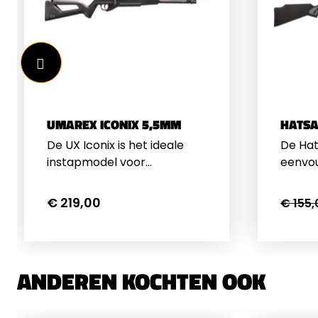
UMAREX ICONIX 5,5MM
HATSA
De UX Iconix is het ideale
De Hat
instapmodel voor
eenvou
sportschutters en
afgewe
recreatieve schutters die
Alles 
€ 219,00
€ 155,
willen kennismaken met de
hij do
wereld van PCP
Het ge
luchtgeweren. Dit
ontwer
persluchtgeweer biedt
gemaak
ANDEREN KOCHTEN OOK
constante prestaties,
kolf m
uitstekende nauwkeurigheid
wangst
en een hoog aantal schoten
links 