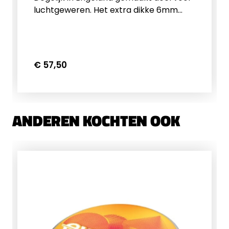
luchtgeweren. Het extra dikke 6mm
plaatstaal zorgt ervoor dat hij langer
meegaat dan de meeste dunnere
doeltjes. Tevens is dit doel geschikt voor
de zwaardere persluchtbuksen. Dit
€ 57,50
setje wordt ongemonteerd geleverd en
heeft hit zones van 2x 25mm en 1x
40mm
ANDEREN KOCHTEN OOK