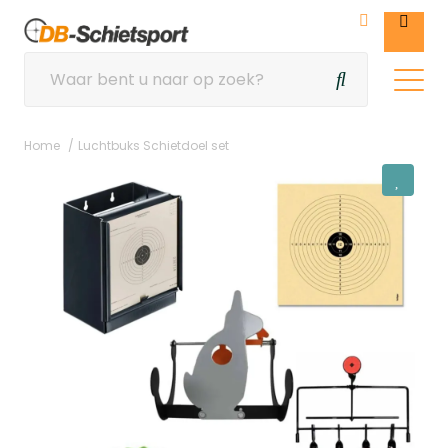
Home
Luchtbuks Schietdoel set