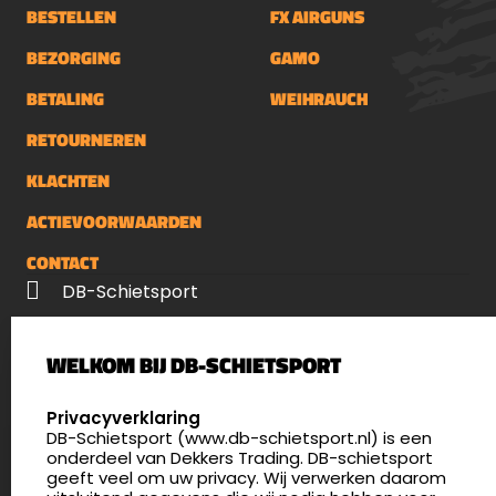
BESTELLEN
FX AIRGUNS
BEZORGING
GAMO
BETALING
WEIHRAUCH
RETOURNEREN
KLACHTEN
ACTIEVOORWAARDEN
CONTACT
DB-Schietsport
Palenrij 1
WELKOM BIJ DB-SCHIETSPORT
5411 LX Zeeland
Nederland
SELECT LANGUAGE
Privacyverklaring
DB-Schietsport (www.db-schietsport.nl) is een
4.8
onderdeel van Dekkers Trading. DB-schietsport
172 beoordelingen
geeft veel om uw privacy. Wij verwerken daarom
info@db-schietsport.nl