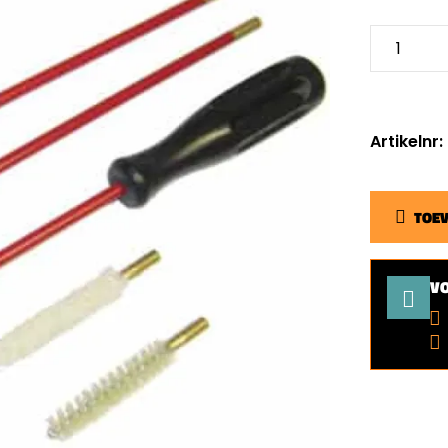
Artikelnr
TOE
V