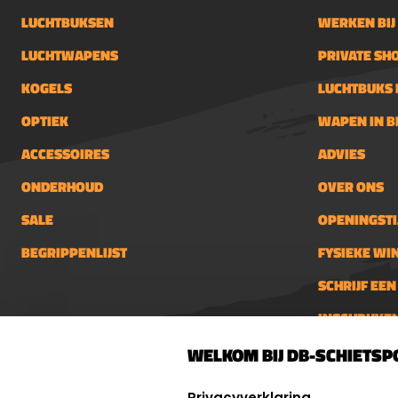
LUCHTBUKSEN
WERKEN BIJ
LUCHTWAPENS
PRIVATE SH
KOGELS
LUCHTBUKS 
OPTIEK
WAPEN IN 
ACCESSOIRES
ADVIES
ONDERHOUD
OVER ONS
SALE
OPENINGSTI
BEGRIPPENLIJST
FYSIEKE WI
SCHRIJF EE
INSCHRIJVE
DB-Schietsport
info@db-
WELKOM BIJ DB-SCHIETSP
Palenrij 1
Openings
SELECT LANGUAGE
Dinsdag 
Privacyverklaring