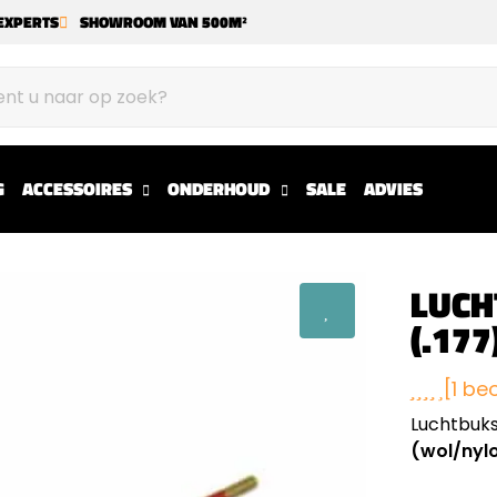
EXPERTS
SHOWROOM VAN 500M²
G
ACCESSOIRES
ONDERHOUD
SALE
ADVIES
LUCH
(.177
[1 be
Luchtbuks
(wol/nyl