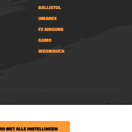
BALLISTOL
UMAREX
FX AIRGUNS
GAMO
WEIHRAUCH
 uw volgende bestelling.
D MET ALLE INSTELLINGEN
 het laatste nieuws