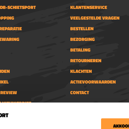
 DB-SCHIETSPORT
KLANTENSERVICE
OPPING
VEELGESTELDE VRAGEN
REPARATIE
BESTELLEN
BEWARING
BEZORGING
BETALING
RETOURNEREN
JDEN
KLACHTEN
NKEL
ACTIEVOORWAARDEN
N REVIEW
CONTACT
N NIEUWSBRIEF
Nieuwsbrief
schietsport.nl
ORT
€5,- kortingsbon voor
tijden
AKKOOR
en donderdag: 13:00 - 17:00
Blijf op de hoogte van