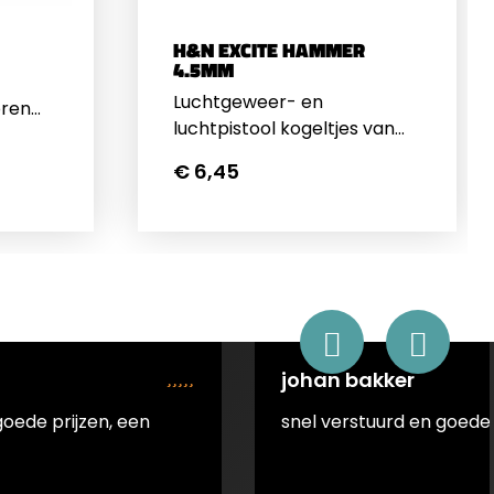
H&N EXCITE HAMMER
4.5MM
Luchtgeweer- en
oren
luchtpistool kogeltjes van
e en
H&amp;N met ronde
€ 6,45
kop.&nbsp;Ronde
p de
Kop4.5mm (.177")500 stuks
s
per blik
. Een
tjes.
m of
johan bakker
goede prijzen, een
snel verstuurd en goede 