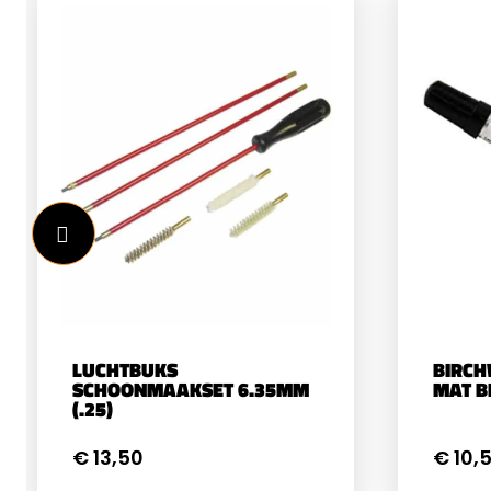
LUCHTBUKS
BIRCH
SCHOONMAAKSET 6.35MM
MAT B
(.25)
€ 13,50
€ 10,