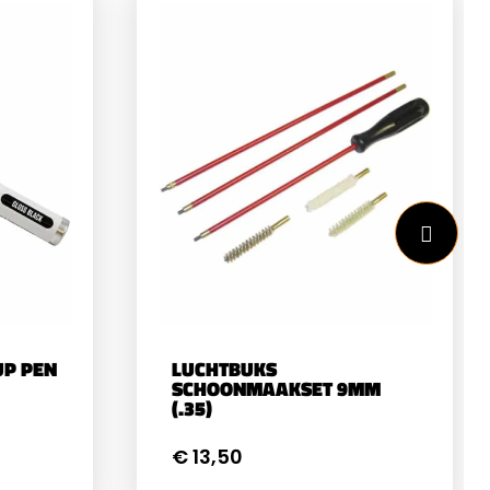
UP PEN
LUCHTBUKS
SCHOONMAAKSET 9MM
(.35)
€ 13,50