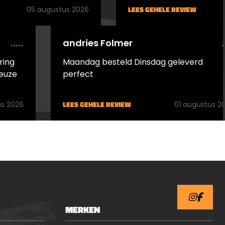
LEES GEHELE REVIEW
05 augustus 2026
andries Folmer
ring
Maandag besteld Dinsdag geleverd
euze
perfect
LEES GEHELE REVIEW
s 2026
01 augustus 2
MERKEN