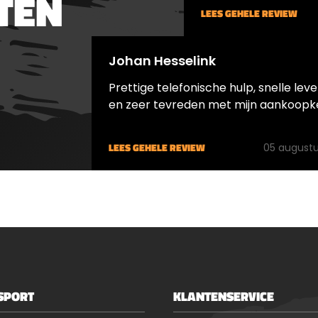
TEN
LEES GEHELE REVIEW
Johan Hesselink
Prettige telefonische hulp, snelle leve
en zeer tevreden met mijn aankoopk
LEES GEHELE REVIEW
05 augustu
SPORT
KLANTENSERVICE