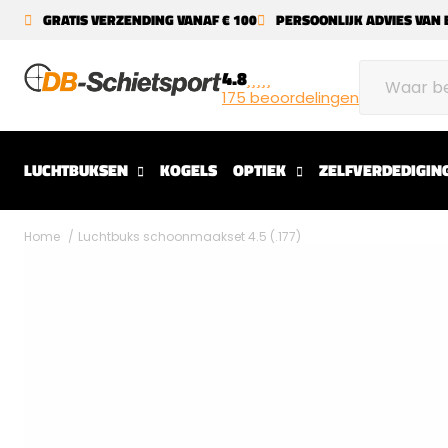
GRATIS VERZENDING VANAF € 100
PERSOONLIJK ADVIES VAN 
4.8
175 beoordelingen
LUCHTBUKSEN
KOGELS
OPTIEK
ZELFVERDEDIGIN
Home
Luchtbuks schoonmaakset 4.5 (.177)