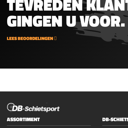
TEVREDEN KLAN
(.177")0.69g10.65gr400 stuks
per blik
GINGEN U VOOR.
LEES BEOORDELINGEN
ASSORTIMENT
DB-SCHIET