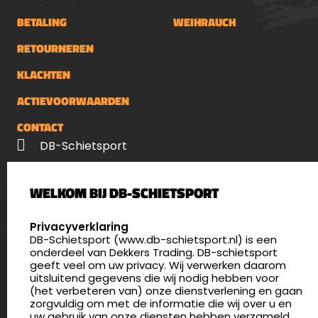
BETALING
WEIHRAUCH
RETOURNEREN
KLACHTEN
ACTIEVOORWAARDEN
CONTACT
DB-Schietsport
Palenrij 1
WELKOM BIJ DB-SCHIETSPORT
5411 LX Zeeland
Nederland
SELECT LANGUAGE
Privacyverklaring
DB-Schietsport (www.db-schietsport.nl) is een
4.8
onderdeel van Dekkers Trading. DB-schietsport
176 beoordelingen
geeft veel om uw privacy. Wij verwerken daarom
info@db-schietsport.nl
uitsluitend gegevens die wij nodig hebben voor
(het verbeteren van) onze dienstverlening en gaan
Openingstijden
zorgvuldig om met de informatie die wij over u en
uw gebruik van onze diensten hebben verzameld.
Dinsdag en donderdag: 13:00 - 17:00 én 18:00 - 21:00