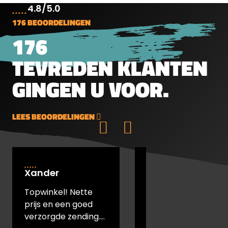
4.8/5.0
heel veel verschillende vormen en
176 BEOORDELINGEN
gewichten kogeltjes. Platkop, rondkop
en spitskop in allerlei gewichten en
176
vormen.&nbsp;Rondkop5.5mm
TEVREDEN KLANTEN
(.22")1.37g21.14gr200 stuks per blik
GINGEN U VOOR.
LEES BEOORDELINGEN
Xander
Johan Hesselink
Topwinkel! Nette
Prettige
prijs en een goed
telefonische hulp,
verzorgde zending.
snelle levering en