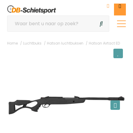
Home
Luchtbuks
Hatsan luchtbuksen
Hatsan Airtact ED