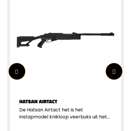
HATSAN AIRTACT
De Hatsan Airtact het is het
instapmodel knikloop veerbuks uit het
Hatsan assortiment. Deze buks is
desondanks de scherpe prijs toch goed