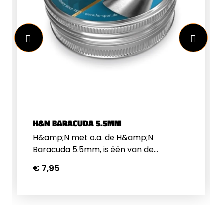
terugslag. De totale lengte is 113,5cm bij
een gewicht van 2,75kg. Prima buks om
kennis te maken met de schietsport!
H&N BARACUDA 5.5MM
H&amp;N met o.a. de H&amp;N
Baracuda 5.5mm, is één van de
bekendste fabrikanten van
€ 7,95
luchtgeweerkogels. Ze zijn bekend
geworden om de H&amp;N Baracuda en
H&amp;N Field Target Trophy. H&amp;N
kogeltjes zijn steeds gelijk in kwaliteit
van batch tot batch. Ze produceren