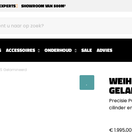
EXPERTS
SHOWROOM VAN 500M²
G
ACCESSOIRES
ONDERHOUD
SALE
ADVIES
S Gelamineerd
WEIH
GELA
Precisie 
cilinder e
€ 1.995,00