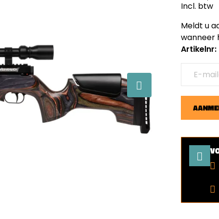
Incl. btw
Meldt u a
wanneer h
Artikelnr
AANMEL
V