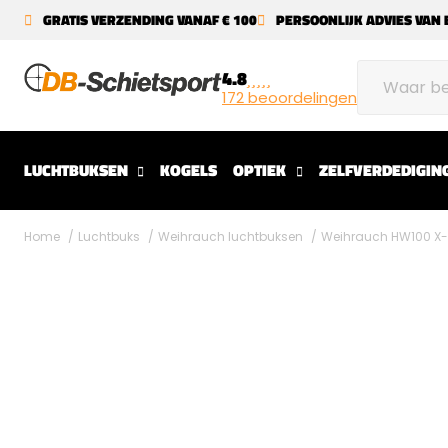
GRATIS VERZENDING VANAF € 100
PERSOONLIJK ADVIES VAN 
4.8
172 beoordelingen
LUCHTBUKSEN
KOGELS
OPTIEK
ZELFVERDEDIGIN
Home
Luchtbuks
Weihrauch luchtbuksen
Weihrauch HW100 X-