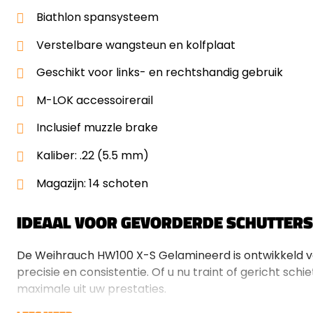
Biathlon spansysteem
Verstelbare wangsteun en kolfplaat
Geschikt voor links- en rechtshandig gebruik
M-LOK accessoirerail
Inclusief muzzle brake
Kaliber: .22 (5.5 mm)
Magazijn: 14 schoten
IDEAAL VOOR GEVORDERDE SCHUTTERS
De Weihrauch HW100 X-S Gelamineerd is ontwikkeld vo
precisie en consistentie. Of u nu traint of gericht schi
maximale uit uw prestaties.