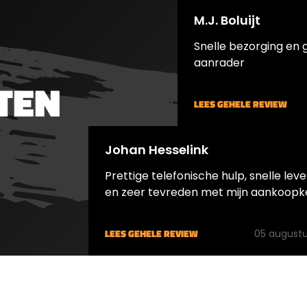
en. Of het een Gamo
M.J. Boluijt
een Weihrauch, de
 montages voldoen
Snelle bezorging en 
end. De ringen zijn
aanrader
voerd met rondom
TEN
e schroeven, dus
LEES GEHELE REVIEW
voor de bevestiging
 geweer als de
ging van de kijker in
Johan Hesselink
gen. De montage
Prettige telefonische hulp, snelle leve
 ook een montage
en zeer tevreden met mijn aankoopk
n de vorm van een
outje dat middels de
everde inbussleutel
LEES GEHELE REVIEW
05 augustu
derd kan worden. Ook
utels voor de montage
orden
everd.&nbsp;Geschikt