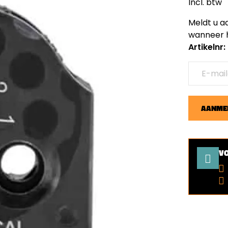
Incl. btw
Meldt u a
wanneer h
Artikelnr
AANMEL
V