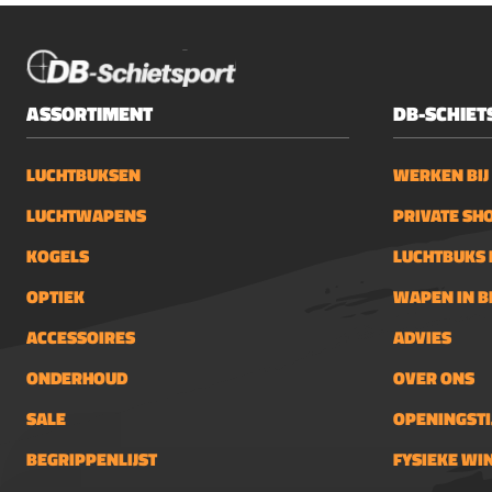
voor k
obj.Ge
met ee
monte
railRo
ASSORTIMENT
DB-SCHIET
schroe
integr
LUCHTBUKSEN
WERKEN BIJ
geleve
LUCHTWAPENS
PRIVATE SH
KOGELS
LUCHTBUKS 
OPTIEK
WAPEN IN 
ACCESSOIRES
ADVIES
ONDERHOUD
OVER ONS
SALE
OPENINGSTI
BEGRIPPENLIJST
FYSIEKE WI