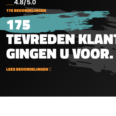
4.8/5.0
schiet
175 BEOORDELINGEN
is of 
175
Hawke
uitstek
uitge
TEVREDEN KLAN
dubbel
zowel 
GINGEN U VOOR.
op het
bevesti
de rin
bevat
LEES BEOORDELINGEN
stop i
inbusb
bijgel
verwij
de sle
zelf w
bijgel