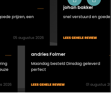
uitstekend. De ringen zijn
johan bakker
uitgevoerd met rondom
goede prijzen, een
snel verstuurd en goede 
dubbele schroeven, dus
zowel voor de bevestiging
op het geweer als de
bevestiging van de kjiker in
LEES GEHELE REVIEW
05 augustus 2026
de ringen.
De&nbsp;montage bevat
ook een montage stop in de
andries Folmer
vorm van een inbusboutje
ring
Maandag besteld Dinsdag geleverd
dat middels de bijgeleverde
euze
perfect
inbussleutel verwijderd kan
worden. Ook de sleutels
voor de montage zelf
LEES GEHELE REVIEW
s 2026
01 augustus 2
worden
bijgeleverd.&nbsp;Geschikt
voor kijkers tot 56mm
obj.Geschikt voor kijkers