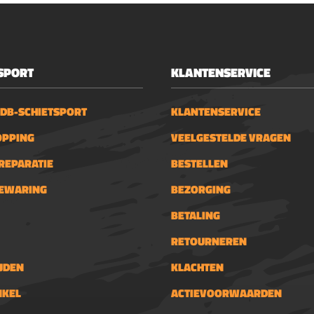
ijkers tot 56mm
schikt voor kijkers
n 1'' TubeTe
ren op een Weaver
ndom dubbele
SPORT
KLANTENSERVICE
ven1 ring met
aal "Stop-Pin"Wordt
 DB-SCHIETSPORT
KLANTENSERVICE
rd met inbussleutels
OPPING
VEELGESTELDE VRAGEN
REPARATIE
BESTELLEN
BEWARING
BEZORGING
BETALING
RETOURNEREN
JDEN
KLACHTEN
NKEL
ACTIEVOORWAARDEN