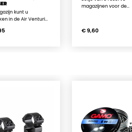
GER
magazijnen voor de
gazijn kunt u
Crosman 1077, CO2 g
ken in de Air Venturi
r en de Air Venturi
95
€ 9,60
 Bullpup. Het
jn heeft in 5.5m een
teit van 10 kogeltjes
 de 6.35mm kunnen er
tjes in.