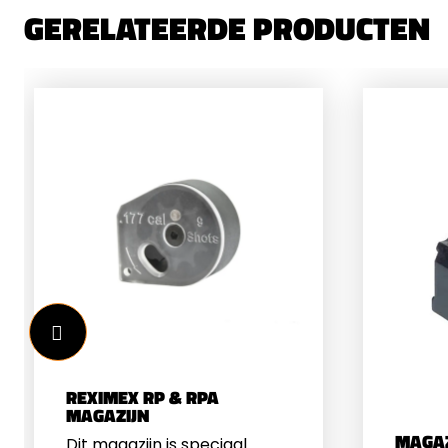
GERELATEERDE PRODUCTEN
REXIMEX RP & RPA
MAGAZIJN
MAGAZ
Dit magazijn is speciaal