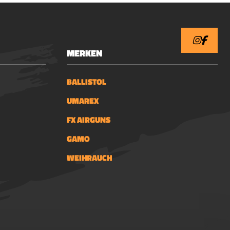
met een 1" tubeTe
monteren op weaver
RailRondom dubbele
schroeven1 ring met
MERKEN
integraal "Stop-Pin"Wordt
geleverd met inbussleutels1"
reach forward
BALLISTOL
UMAREX
FX AIRGUNS
GAMO
WEIHRAUCH