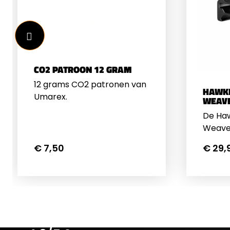
CO2 PATROON 12 GRAM
12 grams CO2 patronen van
HAWKE
Umarex.
WEAV
De Haw
Weaver
geprij
€ 7,50
€ 29,
hoge e
montag
verre
inzetba
omstan
monter
alle g