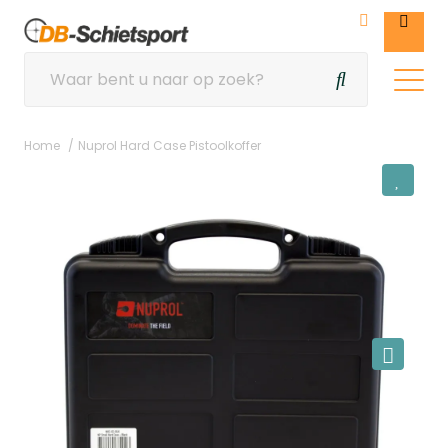
Home
Nuprol Hard Case Pistoolkoffer