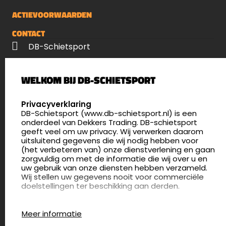
ACTIEVOORWAARDEN
CONTACT
DB-Schietsport
Palenrij 1
WELKOM BIJ DB-SCHIETSPORT
5411 LX Zeeland
Nederland
SELECT LANGUAGE
Privacyverklaring
DB-Schietsport (www.db-schietsport.nl) is een
4.8
onderdeel van Dekkers Trading. DB-schietsport
175 beoordelingen
geeft veel om uw privacy. Wij verwerken daarom
info@db-schietsport.nl
uitsluitend gegevens die wij nodig hebben voor
(het verbeteren van) onze dienstverlening en gaan
Openingstijden
zorgvuldig om met de informatie die wij over u en
uw gebruik van onze diensten hebben verzameld.
Dinsdag en donderdag: 13:00 - 17:00 én 18:00 - 21:00
Wij stellen uw gegevens nooit voor commerciële
uur
doelstellingen ter beschikking aan derden.
Winkelen op afspraak
Cookies
Woensdag: 09:30 - 15:00 uur
Meer informatie
Afspraak maken
Google Analytics