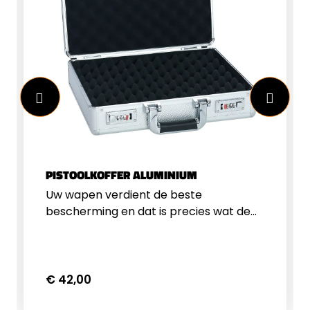
PISTOOLKOFFER ALUMINIUM
Uw wapen verdient de beste
bescherming en dat is precies wat de
Pistoolkoffer Alu biedt. Deze robuuste
koffer combineert een sterk aluminium
frame met een duurzame PVC-
bekleding, waardoor hij bestand is
€ 42,00
tegen stoten en krassen, zonder zwaar