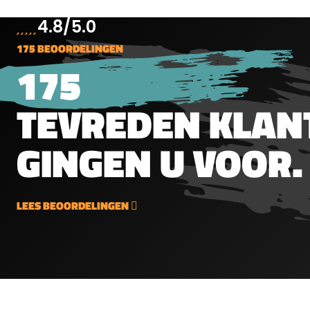
voordelig en praktisch voor
voorwerp komt.Let op: door
510 me
frequent gebruik.Constante
4.8/5.0
de hoge lichtopbrengst kan
lumen 
drukafgifte: voor
deze lamp heet worden. Wij
Turbo 
175 BEOORDELINGEN
nauwkeurige en stabiele
raden u dan ook de Lock-
waterb
175
prestaties.Universele
out modus te gebruiken. De
wordt 
compatibiliteit: geschikt
Olight Warrior beschikt over
garant
voor de meeste
TEVREDEN KLAN
6 verschillende
lichto
luchtpistolen, luchtgeweren,
lichtstanden:&nbsp;Moon, 1
compa
airsoft- en
GINGEN U VOOR.
lumen, 45 dagenLow, 15
lamp 
paintballapparaten die 12g
lumen, 164 uur, 19
wordt 
CO2-capsules
meterMedium, 120 lumen, 19
lock-o
gebruiken.Duurzame
uur, 57 meterHigh 500-200
aange
staalconstructie: stevig,
LEES BEOORDELINGEN
lumen, 218-55 minuten, 117
geleve
lekvrij en
meterTurbo 1750-500-200
(ORB-1
betrouwbaar.Geschikt voor
lumen, 4-206-40 min,
MCC-1A
training en recreatie: ideaal
220mStrobe 1750
batter
voor zowel dagelijks als
lumenDeze Olight lamp
en
intensief gebruik.Waarom
wordt geleverd met accu,
gebrui
kiezen voor deze CO2-
magnetische oplaadkabel,
Olight