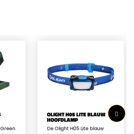
S
OLIGHT H05 LITE BLAUW
HOOFDLAMP
s Green
De Olight H05 Lite blauw