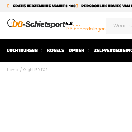
GRATIS VERZENDING VANAF € 100
PERSOONLIJK ADVIES VAN 
4.8
175 beoordelingen
LUCHTBUKSEN
KOGELS
OPTIEK
ZELFVERDEDIGIN
Home
Olight I5R EOS