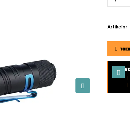
Artikelnr:
TOE
V