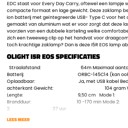
EDC staat voor Every Day Carry, oftewel een lampje wa
compacte formaat en lage gewicht. Deze zaklamp be
ion batterij met geïntegreerde USB- Type C voor het 
gemaakt van aluminium wat er voor zorgt dat deze la
voorzien van een dubbele karteling welke comfortabe
zich een tweeweg clip op het handvat voor draagco
toch krachtige zaklamp? Dan is deze I5R EOS lamp a
OLIGHT I5R EOS SPECIFICATIES
Straalafstand: 64m Maximaal aanta
Batterij: ORBC-145C14 (kan ook AA g
Oplaadbaar: Ja, met USB kabel
achterkant Gewicht: 104 gram 
Lengte: 9,50 cm Mode 1:
Brandduur: 10 -170 min Mode 
2: 37 uur
LEES MEER