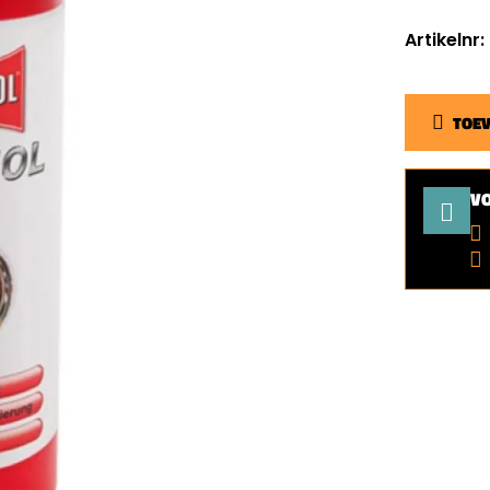
Artikelnr
TOE
V