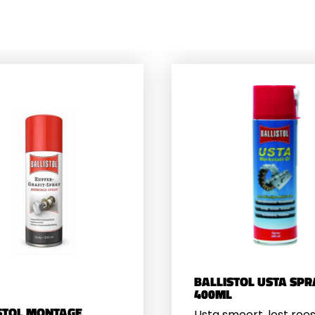
BALLISTOL USTA SPR
400ML
STOL MONTAGE
Usta smeert, lost roes