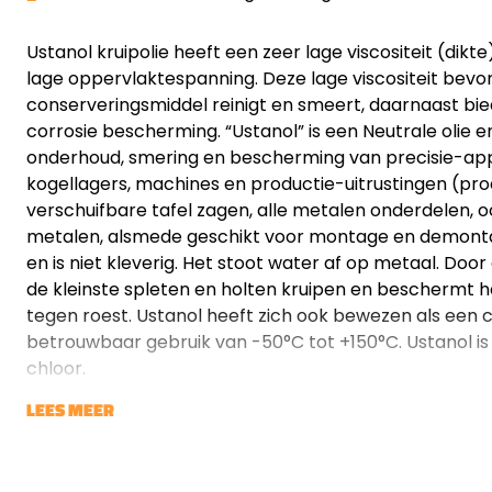
Ustanol kruipolie heeft een zeer lage viscositeit (dik
lage oppervlaktespanning. Deze lage viscositeit bevo
conserveringsmiddel reinigt en smeert, daarnaast bi
corrosie bescherming. “Ustanol” is een Neutrale olie e
onderhoud, smering en bescherming van precisie-app
kogellagers, machines en productie-uitrustingen (pro
verschuifbare tafel zagen, alle metalen onderdelen,
metalen, alsmede geschikt voor montage en demontag
en is niet kleverig. Het stoot water af op metaal. Doo
de kleinste spleten en holten kruipen en beschermt h
tegen roest. Ustanol heeft zich ook bewezen als een c
betrouwbaar gebruik van -50°C tot +150°C. Ustanol is
chloor.
LEES MEER