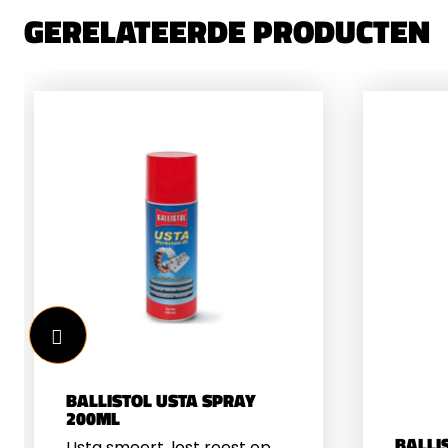
GERELATEERDE PRODUCTEN
BALLISTOL USTA SPRAY
200ML
BALLI
Usta smeert, lost roest op,