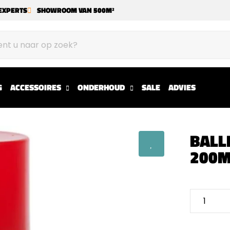
EXPERTS
SHOWROOM VAN 500M²
G
ACCESSOIRES
ONDERHOUD
SALE
ADVIES
BALL
200M