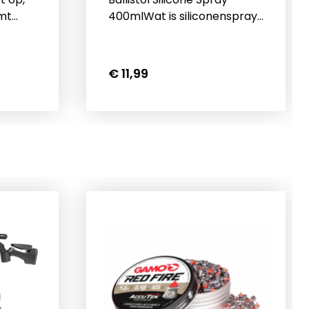
mt
400mlWat is siliconenspray?
 veel
Als u op zoek bent naar een
e
beschermmiddel tegen
sta
vocht, roest en vuil, kunt u
€ 11,99
een siliconenspray
t
gebruiken. Niet alleen biedt
deze een beschermende
einigtBeschermtSmeertIs
werking, ook is het een
smeermiddel, een
osserBeschrijving
poetsproduct en een
a
onderhoudsmiddel. U kunt
lzijdig
deze spray voor diverse
aardig
toepassingen gebruiken. Zijn
oie
veelzijdige gebruik en
Als
karakter, maakt dat
dt
siliconenspray onmisbaar is
in uw uitzet. Siliconenspray is
. Usta
een glijmiddel, smeermiddel,