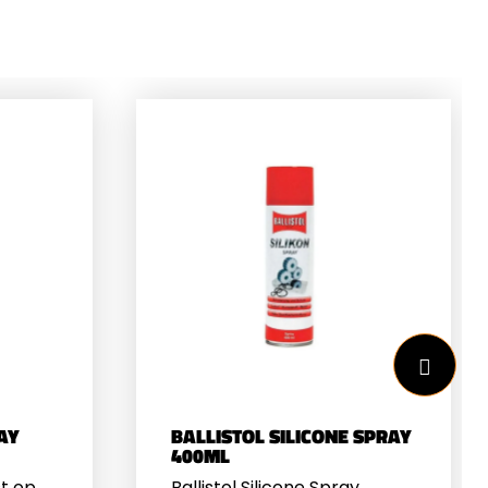
AY
BALLISTOL SILICONE SPRAY
400ML
t op,
Ballistol Silicone Spray