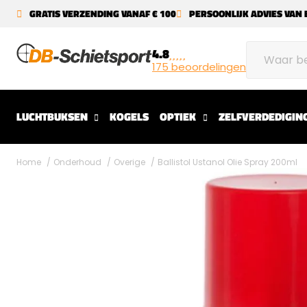
GRATIS VERZENDING VANAF € 100
PERSOONLIJK ADVIES VAN 
4.8
175 beoordelingen
LUCHTBUKSEN
KOGELS
OPTIEK
ZELFVERDEDIGIN
Home
Onderhoud
Overige
Ballistol Ustanol Olie Spray 200ml