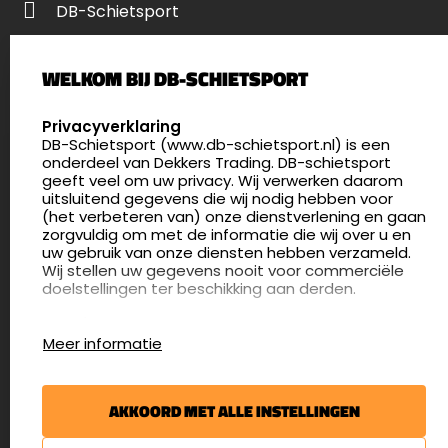
DB-Schietsport
Palenrij 1
WELKOM BIJ DB-SCHIETSPORT
5411 LX Zeeland
Nederland
SELECT LANGUAGE
Privacyverklaring
DB-Schietsport (www.db-schietsport.nl) is een
4.8
onderdeel van Dekkers Trading. DB-schietsport
176 beoordelingen
geeft veel om uw privacy. Wij verwerken daarom
info@db-schietsport.nl
uitsluitend gegevens die wij nodig hebben voor
(het verbeteren van) onze dienstverlening en gaan
Openingstijden
zorgvuldig om met de informatie die wij over u en
uw gebruik van onze diensten hebben verzameld.
Dinsdag en donderdag: 13:00 - 17:00 én 18:00 - 21:00
Wij stellen uw gegevens nooit voor commerciële
uur
doelstellingen ter beschikking aan derden.
Winkelen op afspraak
Cookies
Woensdag: 09:30 - 15:00 uur
Meer informatie
Afspraak maken
Google Analytics
DB-Schietsport maakt gebruik van Google
Nieuwsbrief
Analytics om bij te houden hoe gebruikers de
AKKOORD MET ALLE INSTELLINGEN
website gebruiken en hoe effectief de Adwords-
€5,- kortingsbon voor uw volgende bestelling.
advertenties van Dekkers trading bij Google