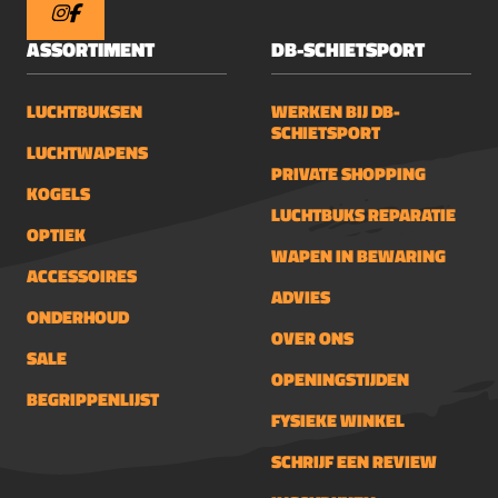
ASSORTIMENT
DB-SCHIETSPORT
LUCHTBUKSEN
WERKEN BIJ DB-
SCHIETSPORT
LUCHTWAPENS
PRIVATE SHOPPING
KOGELS
LUCHTBUKS REPARATIE
OPTIEK
WAPEN IN BEWARING
ACCESSOIRES
ADVIES
ONDERHOUD
OVER ONS
SALE
OPENINGSTIJDEN
BEGRIPPENLIJST
FYSIEKE WINKEL
SCHRIJF EEN REVIEW