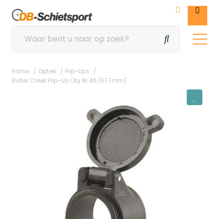
Home
Optiek
Flip-Ups
Butler Creek Flip-Up Obj Nr 46 (61.7mm)