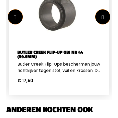
BUTLER CREEK FLIP-UP OBJ NR 44
(59.9MM)
Butler Creek Flip-Ups beschermen jouw
richtkijker tegen stof, vuil en krassen. De
Flip-Up voor de objectief zijde van de
€ 17,50
kijker klikt dicht om te zorgen dat hij niet
per ongeluk openspringt. De Flip-up is
voorzien van een stille veer zodat deze
zonder geluid open springt.
ANDEREN KOCHTEN OOK