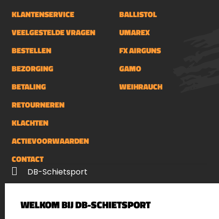
KLANTENSERVICE
BALLISTOL
VEELGESTELDE VRAGEN
UMAREX
BESTELLEN
FX AIRGUNS
BEZORGING
GAMO
BETALING
WEIHRAUCH
RETOURNEREN
KLACHTEN
ACTIEVOORWAARDEN
CONTACT
DB-Schietsport
Palenrij 1
WELKOM BIJ DB-SCHIETSPORT
5411 LX Zeeland
Nederland