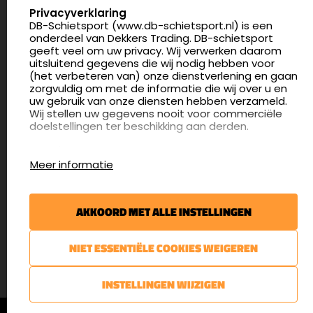
SELECT LANGUAGE
Privacyverklaring
DB-Schietsport (www.db-schietsport.nl) is een
4.8
onderdeel van Dekkers Trading. DB-schietsport
175 beoordelingen
geeft veel om uw privacy. Wij verwerken daarom
info@db-schietsport.nl
uitsluitend gegevens die wij nodig hebben voor
(het verbeteren van) onze dienstverlening en gaan
Openingstijden
zorgvuldig om met de informatie die wij over u en
uw gebruik van onze diensten hebben verzameld.
Dinsdag en donderdag: 13:00 - 17:00 én 18:00 - 21:00
Wij stellen uw gegevens nooit voor commerciële
uur
doelstellingen ter beschikking aan derden.
Winkelen op afspraak
Cookies
Woensdag: 09:30 - 15:00 uur
Meer informatie
Afspraak maken
Google Analytics
DB-Schietsport maakt gebruik van Google
Nieuwsbrief
Analytics om bij te houden hoe gebruikers de
AKKOORD MET ALLE INSTELLINGEN
website gebruiken en hoe effectief de Adwords-
€5,- kortingsbon voor uw volgende bestelling.
advertenties van Dekkers trading bij Google
zoekresultaatpagina’s zijn. De aldus verkregen
Blijf op de hoogte van het laatste nieuws
NIET ESSENTIËLE COOKIES WEIGEREN
informatie wordt, met inbegrip van het adres van
uw computer (IP-adres), overgebracht naar en
door Google opgeslagen op servers in de
AANMELDEN
INSTELLINGEN WIJZIGEN
Verenigde Staten. Lees het privacybeleid van
Google voor meer informatie. U treft ook het
© DB-Schietsport 2026 |
Algemene voorwaarden
|
Privacyverklaring