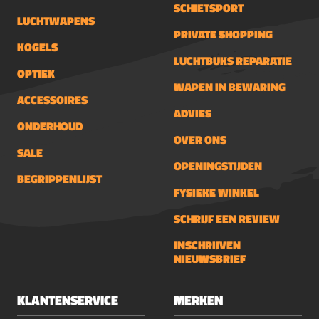
SCHIETSPORT
LUCHTWAPENS
PRIVATE SHOPPING
KOGELS
LUCHTBUKS REPARATIE
OPTIEK
WAPEN IN BEWARING
ACCESSOIRES
ADVIES
ONDERHOUD
OVER ONS
SALE
OPENINGSTIJDEN
BEGRIPPENLIJST
FYSIEKE WINKEL
SCHRIJF EEN REVIEW
INSCHRIJVEN
NIEUWSBRIEF
KLANTENSERVICE
MERKEN