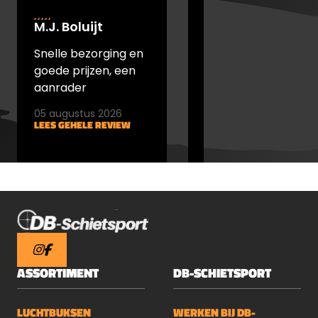
M.J. Boluijt
johan bakker
Snelle bezorging en
snel verstuurd en
goede prijzen, een
goede prijs
aanrader
05 augustus 2026
05 augustus 2026
LEES GEHELE REVIEW
LEES GEHELE REVIEW
ASSORTIMENT
DB-SCHIETSPORT
LUCHTBUKSEN
WERKEN BIJ DB-