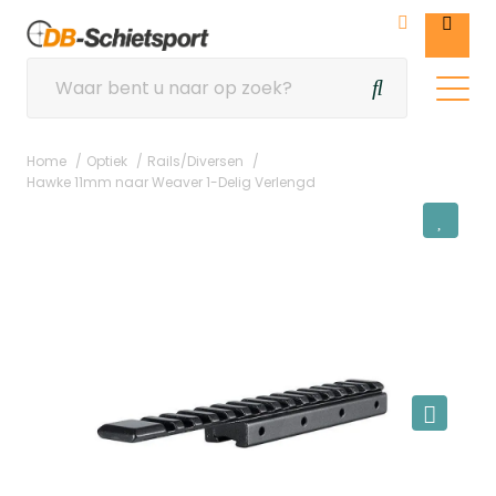
Home
Optiek
Rails/Diversen
Hawke 11mm naar Weaver 1-Delig Verlengd