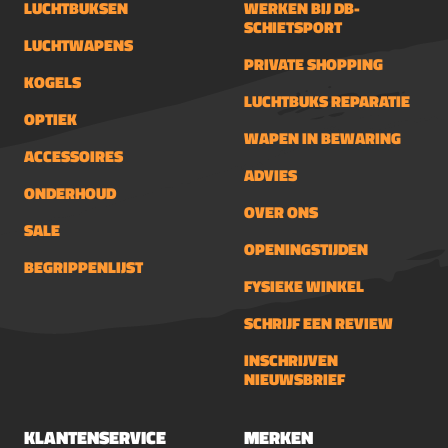
LUCHTBUKSEN
WERKEN BIJ DB-
SCHIETSPORT
LUCHTWAPENS
PRIVATE SHOPPING
KOGELS
LUCHTBUKS REPARATIE
OPTIEK
WAPEN IN BEWARING
ACCESSOIRES
ADVIES
ONDERHOUD
OVER ONS
SALE
OPENINGSTIJDEN
BEGRIPPENLIJST
FYSIEKE WINKEL
SCHRIJF EEN REVIEW
INSCHRIJVEN
NIEUWSBRIEF
KLANTENSERVICE
MERKEN