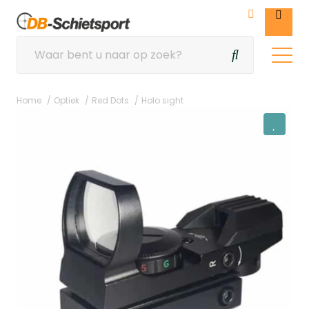
Home
Optiek
Red Dots
Holo sight