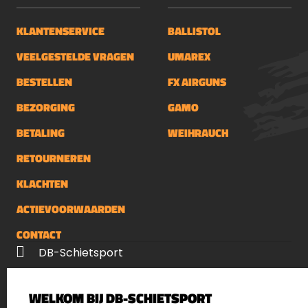
KLANTENSERVICE
BALLISTOL
VEELGESTELDE VRAGEN
UMAREX
BESTELLEN
FX AIRGUNS
BEZORGING
GAMO
BETALING
WEIHRAUCH
RETOURNEREN
KLACHTEN
ACTIEVOORWAARDEN
CONTACT
DB-Schietsport
Palenrij 1
WELKOM BIJ DB-SCHIETSPORT
5411 LX Zeeland