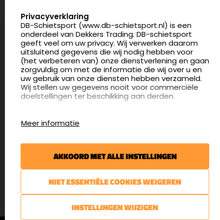
Nederland
SELECT LANGUAGE
Privacyverklaring
DB-Schietsport (www.db-schietsport.nl) is een
4.8
onderdeel van Dekkers Trading. DB-schietsport
175 beoordelingen
geeft veel om uw privacy. Wij verwerken daarom
info@db-schietsport.nl
uitsluitend gegevens die wij nodig hebben voor
(het verbeteren van) onze dienstverlening en gaan
Openingstijden
zorgvuldig om met de informatie die wij over u en
uw gebruik van onze diensten hebben verzameld.
Dinsdag en donderdag: 13:00 - 17:00 én 18:00 - 21:00
Wij stellen uw gegevens nooit voor commerciële
uur
doelstellingen ter beschikking aan derden.
Winkelen op afspraak
Cookies
Woensdag: 09:30 - 15:00 uur
Meer informatie
Afspraak maken
Google Analytics
DB-Schietsport maakt gebruik van Google
Nieuwsbrief
Analytics om bij te houden hoe gebruikers de
AKKOORD MET ALLE INSTELLINGEN
website gebruiken en hoe effectief de Adwords-
€5,- kortingsbon voor uw volgende bestelling.
advertenties van Dekkers trading bij Google
zoekresultaatpagina’s zijn. De aldus verkregen
Blijf op de hoogte van het laatste nieuws
NIET ESSENTIËLE COOKIES WEIGEREN
informatie wordt, met inbegrip van het adres van
uw computer (IP-adres), overgebracht naar en
door Google opgeslagen op servers in de
AANMELDEN
INSTELLINGEN WIJZIGEN
Verenigde Staten. Lees het privacybeleid van
Google voor meer informatie. U treft ook het
© DB-Schietsport 2026 |
Algemene voorwaarden
|