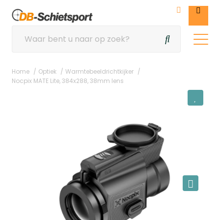
Home
Optiek
Warmtebeeldrichtkijker
Nocpix MATE Lite, 384x288, 38mm lens