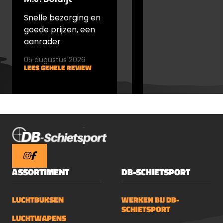
uur gebruikDe Wild 335 werkt op een
verwisselbare 18650 Li-ion batterij.
Snelle bezorging en
snel verstuurd en
Hiermee beschikt u over een
goede prijzen, een
goede prijs
gebruiksduur tot 10 uur. U laadt de
aanrader
batterij eenvoudig op via USB-C of
05 augustus 2026
05 augustus 2026
wisselt deze snel om tijdens langere
LEES GEHELE REVIEW
LEES GEHELE REVIEW
sessies in het veld. Zo blijft u altijd
operationeel.Robuust, compact en
klaar voor elk terreinMet een IP67-
beschermingsklasse is deze
warmtebeeldspotter stof- en
waterdicht. U gebruikt hem
probleemloos in regen, kou of stoffige
omstandigheden.Het apparaat weegt
ASSORTIMENT
DB-SCHIETSPORT
circa 485 gram en heeft compacte
afmetingen van 190,2 x 69,3 x 77,1 mm,
waardoor u hem comfortabel
LUCHTBUKSEN
WERKEN BIJ DB-
meeneemt tijdens lange
SCHIETSPORT
LUCHTWAPENS
observaties.Extra functies voor