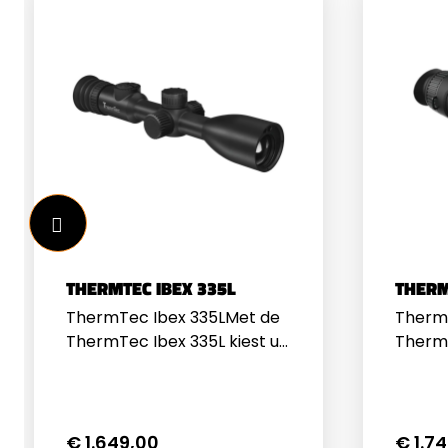
THERMTEC IBEX 335L
THERM
ThermTec Ibex 335LMet de
Therm
ThermTec Ibex 335L kiest u
ThermT
voor een thermische
geava
richtkijker van de nieuwste
monocu
generatie. Deze
fauna
geavanceerde
natuur
€ 1.649,00
€ 1.7