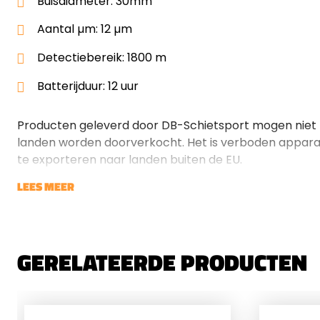
Buisdiameter: 30mm
Aantal µm: 12 µm
Detectiebereik: 1800 m
Batterijduur: 12 uur
Producten geleverd door DB-Schietsport mogen niet 
landen worden doorverkocht. Het is verboden appara
te exporteren naar landen buiten de EU.
LEES MEER
GERELATEERDE PRODUCTEN