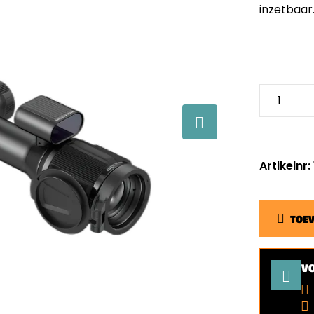
inzetbaar
Artikelnr
TOE
V