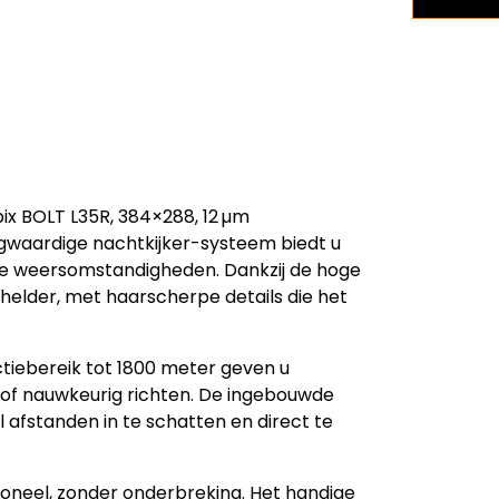
x BOLT L35R, 384×288, 12 µm
gwaardige nachtkijker-systeem biedt u
chte weersomstandigheden. Dankzij de hoge
helder, met haarscherpe details die het
tiebereik tot 1800 meter geven u
en of nauwkeurig richten. De ingebouwde
 afstanden in te schatten en direct te
ationeel, zonder onderbreking. Het handige