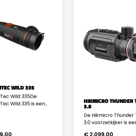
TEC WILD 335
Tec Wild 335De
HIKMICRO THUNDER 
ec Wild 335 is een
3.0
nceerde thermische
De Hikmicro Thunder
lair voor jagers,
3.0 voorzetkijker is ee
beheerders en
veelzijdige en
liefhebbers die
49,00
€ 2.099,00