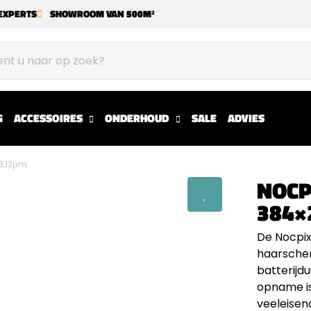
EXPERTS
SHOWROOM VAN 500M²
G
ACCESSOIRES
ONDERHOUD
SALE
ADVIES
8,12µm
NOCP
384×
De Nocpix
haarscher
batterijd
opname is
veeleisen