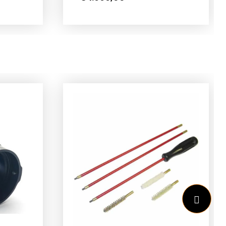
voor jagers en professionals
,
die niets aan het toeval
ies in
overlaten, biedt deze kijker
uitzonderlijke prestaties –
 U kunt
zelfs onder de zwaarste
tigen
omstandigheden.Met de
arna u
640×512 VOx-sensor, 12 µm
rect de
pixelpitch en NETD ≤18 mK
Dankzij
levert de Pegasus P635 Pro
288
een verbluffend scherp
warmtebeeld, zelfs bij
 krijgt
minimale
temperatuurverschillen. De
Met
35 mm f/1.0-lens en het
brede gezichtsveld maken
ijker
het eenvoudig om snel te
richten, terwijl het
en
detectiebereik tot 1.800
r u
meter u volledige controle