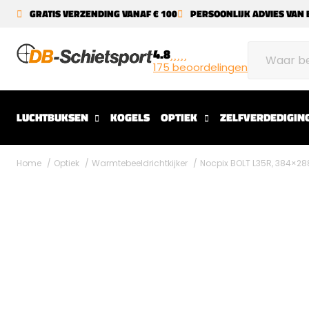
GRATIS VERZENDING VANAF € 100
PERSOONLIJK ADVIES VAN 
4.8
175 beoordelingen
LUCHTBUKSEN
KOGELS
OPTIEK
ZELFVERDEDIGIN
Home
Optiek
Warmtebeeldrichtkijker
Nocpix BOLT L35R, 384×28