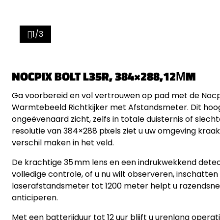
1/3
NOCPIX BOLT L35R, 384×288,12ΜM
Ga voorbereid en vol vertrouwen op pad met de Nocpi
Warmtebeeld Richtkijker met Afstandsmeter. Dit hoo
ongeëvenaard zicht, zelfs in totale duisternis of sle
resolutie van 384×288 pixels ziet u uw omgeving kraak
verschil maken in het veld.
De krachtige 35 mm lens en een indrukwekkend detec
volledige controle, of u nu wilt observeren, inschatt
laserafstandsmeter tot 1200 meter helpt u razendsnel
anticiperen.
Met een batterijduur tot 12 uur blijft u urenlang oper