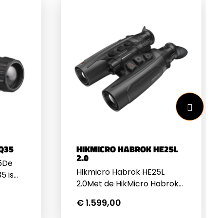
LQ35
HIKMICRO HABROK HE25L
2.0
35De
Hikmicro Habrok HE25L
5 is
2.0Met de HikMicro Habrok
4K 2.0 HE25L
e
€ 1.599,00
multispectralverrekijker