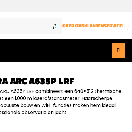
OVER ONS
KLANTENSERVICE
RA ARC A635P LRF
 ARC A635P LRF combineert een 640×512 thermische
t een 1.000 m laserafstandsmeter. Haarscherpe
robuuste bouw en WiFi-functies maken hem ideaal
essionele observatie en jacht.