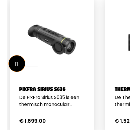
PIXFRA SIRIUS S635
THERM
De PixFra Sirius S635 is een
De Th
thermisch monoculair
thermi
ontworpen voor
geava
professionals die precisie en
warmte
€ 1.699,00
€ 1.5
betrouwbaarheid eisen. Met
specia