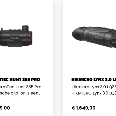
TEC HUNT 335 PRO
HIKMICRO LYNX 3.0 
ermTec Hunt 335 Pro
Hikmicro Lynx 3.0 LQ
sche clip-on is een
HIKMICRO Lynx 3.0 LQ3
nceerde
een geavanceerde
beeld voorzetkijker,
warmtebeeldkijker di
29,00
€ 1.649,00
al ontwikkeld voor
ontworpen is voor