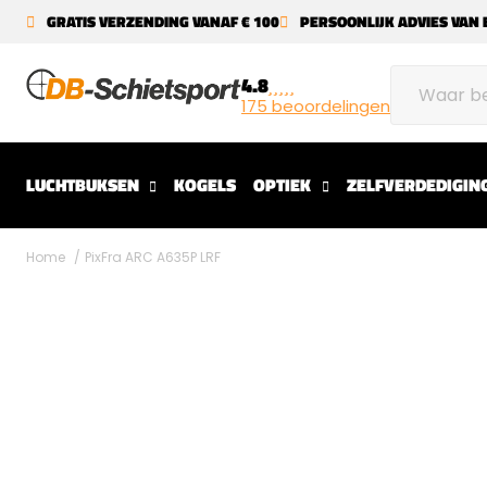
GRATIS VERZENDING VANAF € 100
PERSOONLIJK ADVIES VAN 
4.8
175 beoordelingen
LUCHTBUKSEN
KOGELS
OPTIEK
ZELFVERDEDIGIN
Home
PixFra ARC A635P LRF