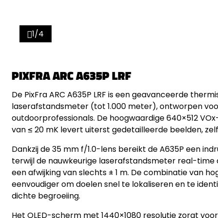
1/4
PIXFRA ARC A635P LRF
De PixFra ARC A635P LRF is een geavanceerde therm
laserafstandsmeter (tot 1.000 meter), ontworpen voo
outdoorprofessionals. De hoogwaardige 640×512 VOx-
van ≤ 20 mK levert uiterst gedetailleerde beelden, zel
Dankzij de 35 mm f/1.0-lens bereikt de A635P een ind
terwijl de nauwkeurige laserafstandsmeter real-tim
een afwijking van slechts ± 1 m. De combinatie van ho
eenvoudiger om doelen snel te lokaliseren en te identifi
dichte begroeiing.
Het OLED-scherm met 1440×1080 resolutie zorgt voor