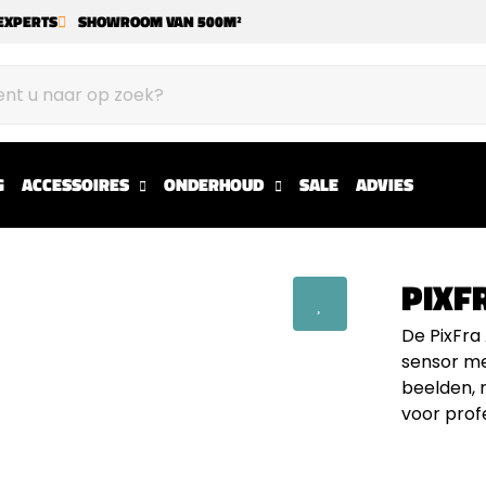
EXPERTS
SHOWROOM VAN 500M²
G
ACCESSOIRES
ONDERHOUD
SALE
ADVIES
PIXF
De PixFra
sensor me
beelden, 
voor prof