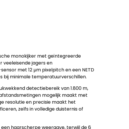
ische monokijker met geïntegreerde
r veeleisende jagers en
sensor met 12 µm pixelpitch en een NETD
fs bij minimale temperatuurverschillen.
rukwekkend detectiebereik van 1.800 m,
e afstandsmetingen mogelijk maakt met
ge resolutie en precisie maakt het
ceren, zelfs in volledige duisternis of
 een haarscherpe weergave, terwijl de 6