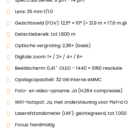
Spectraal bereik: 8 µm – 14 µm
Lens: 35 mm f/1.0
Gezichtsveld (FOV): 12,5° × 10° (≈ 21,9 m × 17,6 m @
Detectiebereik: tot 1.800 m
Optische vergroting: 2,36× (basis)
Digitale zoom: 1× / 2× / 4× / 8×
Beeldscherm: 0,41″ OLED – 1440 × 1080 resolutie
Opslagcapaciteit: 32 GB interne eMMC
Foto- en video-opname: Ja (H.264 compressie)
WiFi-hotspot: Ja, met ondersteuning voor PixFra
Laserafstandsmeter (LRF): geïntegreerd, tot 1.000
Focus: handmatig