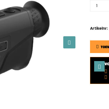
Artikelnr
TOE
V