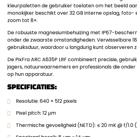
kleurpaletten de gebruiker toelaten om het beeld a
monokijker beschikt over 32 GB interne opslag, foto- e
zoom tot 8×.
De robuuste magnesiumbehuizing met IP67-bescherm
onder de zwaarste omstandigheden. Verwisselbare 186
gebruiksduur, waardoor u langdurig kunt observeren 
De PixFra ARC A635P LRF combineert precisie, gebru
jagers, natuurwaarnemers en professionals die onder
op hun apparatuur.
SPECIFICATIES:
Resolutie: 640 × 512 pixels
Pixel pitch: 12 µm
Thermische gevoeligheid (NETD): ≤ 20 mK @ f/1.0 