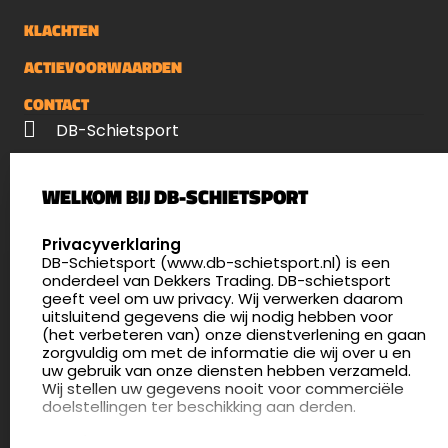
KLACHTEN
ACTIEVOORWAARDEN
CONTACT
DB-Schietsport
Palenrij 1
WELKOM BIJ DB-SCHIETSPORT
5411 LX Zeeland
Nederland
SELECT LANGUAGE
Privacyverklaring
DB-Schietsport (www.db-schietsport.nl) is een
4.8
onderdeel van Dekkers Trading. DB-schietsport
172 beoordelingen
geeft veel om uw privacy. Wij verwerken daarom
info@db-schietsport.nl
uitsluitend gegevens die wij nodig hebben voor
(het verbeteren van) onze dienstverlening en gaan
Openingstijden
zorgvuldig om met de informatie die wij over u en
uw gebruik van onze diensten hebben verzameld.
Dinsdag en donderdag: 13:00 - 17:00 én 18:00 - 21:00
Wij stellen uw gegevens nooit voor commerciële
uur
doelstellingen ter beschikking aan derden.
Winkelen op afspraak
Cookies