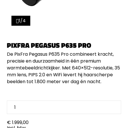
1/4
PIXFRA PEGASUS P635 PRO
De PixFra Pegasus P635 Pro combineert kracht,
precisie en duurzaamheid in één premium
warmtebeeldrichtkijker. Met 640×512-resolutie, 35
mm lens, PIPS 2.0 en WiFi levert hij haarscherpe
beelden tot 1.800 meter ver dag én nacht.
€ 1.999,00
Incl. btw