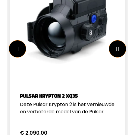
PULSAR KRYPTON 2 XQ35
Deze Pulsar Krypton 2 is het vernieuwde
en verbeterde model van de Pulsar
Krypton serie. Dit nieuwe model is
compacter en meer uitgebalanceerd
€ 2.090,00
waardoor je er nog minder hinder van