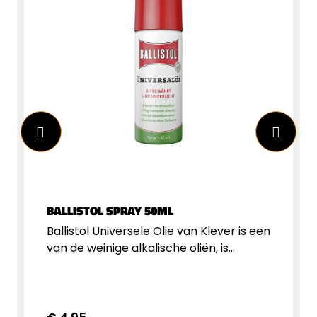
BALLISTOL SPRAY 50ML
Ballistol Universele Olie van Klever is een
van de weinige alkalische oliën, is
universeel, zeer effectief en
milieuvriendelijk. Ballistol verzorgt,
smeert, desinfecteert en beschermt
tegen corrosie, kruipt in de kleinste