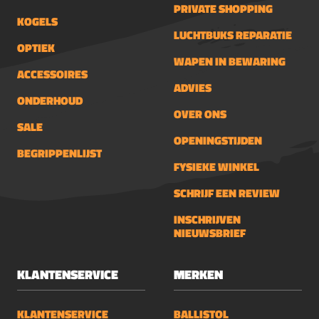
PRIVATE SHOPPING
gebruik&nbsp;Smering en onderhoud
KOGELS
van geweren, pistolenVerhelpen van
LUCHTBUKS REPARATIE
Piepende en krakende
OPTIEK
WAPEN IN BEWARING
scharnierenSchoonmaken van RVS
ACCESSOIRES
keuken apparatuurBeschermen en
ADVIES
schoonmaken van metalen
ONDERHOUD
gereedschappenBehandelen van
OVER ONS
SALE
wondjesBehandelen van droge
OPENINGSTIJDEN
huidBehandelen van Hout en leer
BEGRIPPENLIJST
FYSIEKE WINKEL
SCHRIJF EEN REVIEW
INSCHRIJVEN
NIEUWSBRIEF
KLANTENSERVICE
MERKEN
KLANTENSERVICE
BALLISTOL