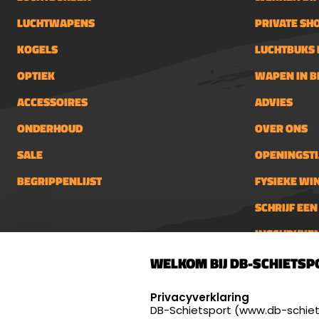
LUCHTWAPENS
PRIVATE SH
KOGELS
LUCHTBUKS 
OPTIEK
WAPEN IN 
ACCESSOIRES
ADVIES
ONDERHOUD
OVER ONS
SALE
OPENINGSTI
BEGRIPPENLIJST
FYSIEKE WI
SCHRIJF EE
INSCHRIJVE
DB-Schietsport
info@db-
WELKOM BIJ DB-SCHIETSP
Palenrij 1
Openings
SELECT LANGUAGE
Dinsdag 
5411 LX Zeeland
Privacyverklaring
én 18:00 
DB-Schietsport (www.db-schiets