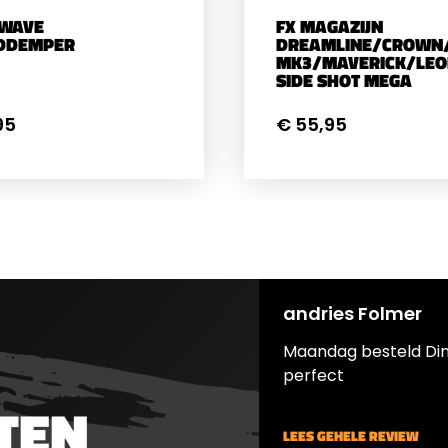
 WAVE
FX MAGAZIJN
IDDEMPER
DREAMLINE/CROWN
MK3/MAVERICK/LEO
SIDE SHOT MEGA
95
€ 55,95
andries Folmer
Maandag besteld Di
perfect
TEN
LEES GEHELE REVIEW