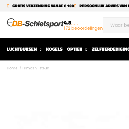
GRATIS VERZENDING VANAF € 100
PERSOONLIJK ADVIES VAN 
4.8
172 beoordelingen
LUCHTBUKSEN
KOGELS
OPTIEK
ZELFVERDEDIGIN
Home
Primos V-steun