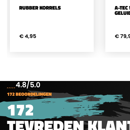
RUBBER KORRELS
A-TEC
GELU
€ 4,95
€ 79,
4.8/5.0
172 BEOORDELINGEN
172
TEVREDEN KLAN