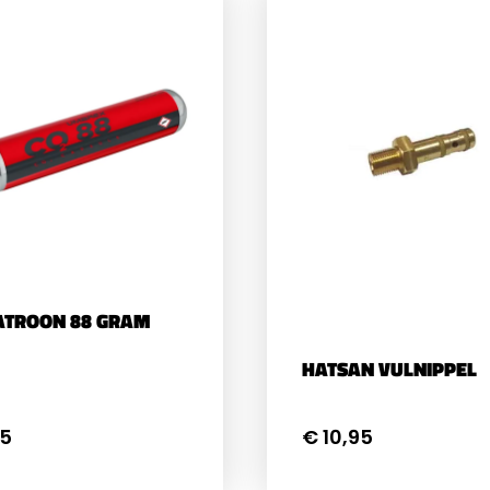
ATROON 88 GRAM
HATSAN VULNIPPEL
95
€ 10,95