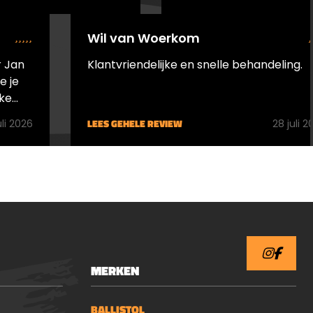
Wil van Woerkom
 Jan
Klantvriendelijke en snelle behandeling.
ke
 zijn.
LEES GEHELE REVIEW
uli 2026
28 juli 2
MERKEN
BALLISTOL