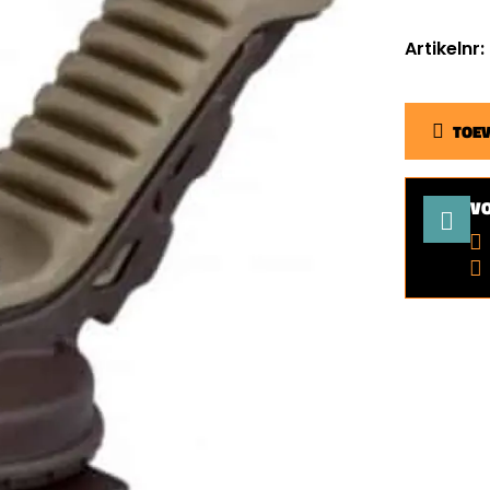
Artikelnr
TOE
V