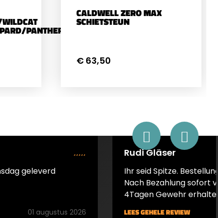
CALDWELL ZERO MAX
/WILDCAT
SCHIETSTEUN
PARD/PANTHERA/DYNAMIX/KING
€ 63,50
Rudi Gläser
nsdag geleverd
Ihr seid Spitze. Bestellun
Nach Bezahlung sofort v
4Tagen Gewehr erhalten.
Ihr seid sehr zu empfehl
LEES GEHELE REVIEW
01 augustus 2026