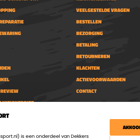
OPPING
VEELGESTELDE VRAGEN
REPARATIE
BESTELLEN
BEWARING
BEZORGING
BETALING
RETOURNEREN
JDEN
KLACHTEN
NKEL
ACTIEVOORWAARDEN
N REVIEW
CONTACT
N NIEUWSBRIEF
Nieuwsbrief
schietsport.nl
ORT
€5,- kortingsbon voor
tijden
AKKOOR
en donderdag: 13:00 - 17:00
Blijf op de hoogte van
- 21:00 uur
port.nl) is een onderdeel van Dekkers