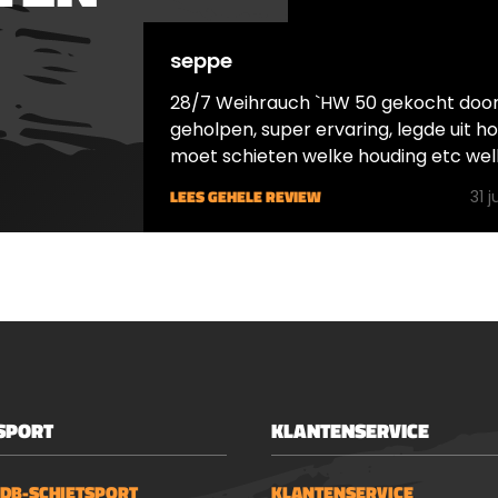
seppe
28/7 Weihrauch `HW 50 gekocht door
geholpen, super ervaring, legde uit hoe je
moet schieten welke houding etc wel
kogels het beste bij deze buks geschikt
LEES GEHELE REVIEW
31 j
Dit noem ik pas superservice.
SPORT
KLANTENSERVICE
 DB-SCHIETSPORT
KLANTENSERVICE