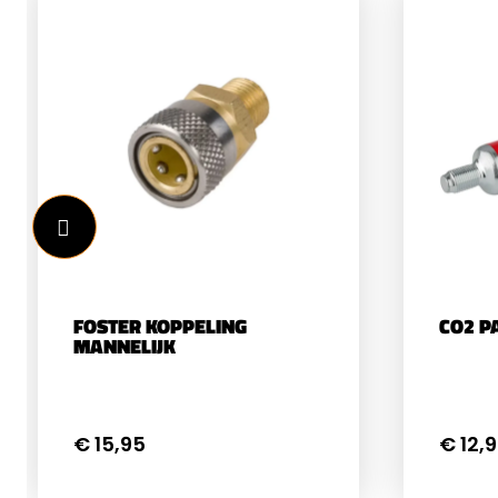
FOSTER KOPPELING
CO2 P
MANNELIJK
€ 15,95
€ 12,