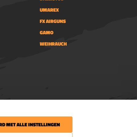
UMAREX
FX AIRGUNS
GAMO
WEIHRAUCH
 uw volgende bestelling.
D MET ALLE INSTELLINGEN
 het laatste nieuws