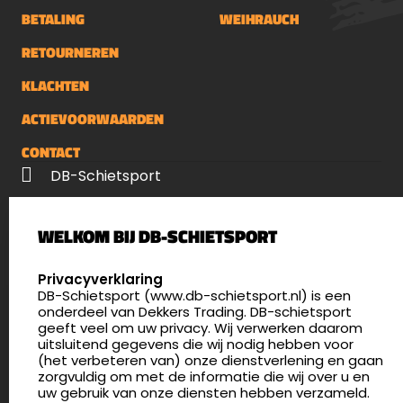
Pixels640x480Pixel pitch, um12NETD,
BETALING
WEIHRAUCH
mK&lt;40Frame rate, HZ50Eye relief50
RETOURNEREN
mmDisplay typeAMOLEDResolution,
Pixels1024x768Wifi&nbsp;jaMeasurement
KLACHTEN
accuracy1mVideo/ Photo
ACTIEVOORWAARDEN
resolution1024x768Video format.mp4 /
jpgBuild-in memory
CONTACT
GB16WaterproofIPX7Weight0.97
DB-Schietsport
kgDimensions, mm420x78.5x94.5&nbsp;
Palenrij 1
WELKOM BIJ DB-SCHIETSPORT
5411 LX Zeeland
Nederland
SELECT LANGUAGE
Privacyverklaring
DB-Schietsport (www.db-schietsport.nl) is een
4.8
onderdeel van Dekkers Trading. DB-schietsport
176 beoordelingen
geeft veel om uw privacy. Wij verwerken daarom
info@db-schietsport.nl
uitsluitend gegevens die wij nodig hebben voor
(het verbeteren van) onze dienstverlening en gaan
Openingstijden
zorgvuldig om met de informatie die wij over u en
uw gebruik van onze diensten hebben verzameld.
Dinsdag en donderdag: 13:00 - 17:00 én 18:00 - 21:00