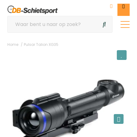
Home
Pulsar Talion XG35