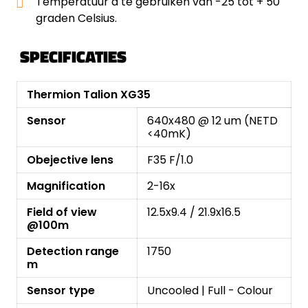
Temperatuur à te gebruiken van -25 tot + 50
graden Celsius.
SPECIFICATIES
Thermion Talion XG35
Sensor
640x480 @ 12 um (NETD
<40mK)
Obejective lens
F35 F/1.0
Magnification
2-16x
Field of view
12.5x9.4 / 21.9x16.5
@100m
Detection range
1750
m
Sensor type
Uncooled | Full - Colour