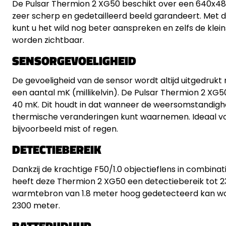
De Pulsar Thermion 2 XG50 beschikt over een 640x480
zeer scherp en gedetailleerd beeld garandeert. Met 
kunt u het wild nog beter aanspreken en zelfs de klein
worden zichtbaar.
SENSORGEVOELIGHEID
De gevoeligheid van de sensor wordt altijd uitgedru
een aantal mK (millikelvin). De Pulsar Thermion 2 XG
40 mK. Dit houdt in dat wanneer de weersomstandighed
thermische veranderingen kunt waarnemen. Ideaal voo
bijvoorbeeld mist of regen.
DETECTIEBEREIK
Dankzij de krachtige F50/1.0 objectieflens in combina
heeft deze Thermion 2 XG50 een detectiebereik tot 23
warmtebron van 1.8 meter hoog gedetecteerd kan wo
2300 meter.
BATTERIJDUUR