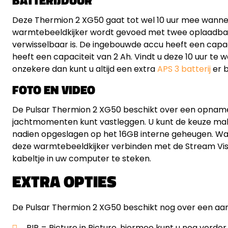
Deze Thermion 2 XG50 gaat tot wel 10 uur mee wanneer
warmtebeeldkijker wordt gevoed met twee oplaadbar
verwisselbaar is. De ingebouwde accu heeft een capac
heeft een capaciteit van 2 Ah. Vindt u deze 10 uur te we
onzekere dan kunt u altijd een extra
APS 3 batterij
er b
FOTO EN VIDEO
De Pulsar Thermion 2 XG50 beschikt over een opname
jachtmomenten kunt vastleggen. U kunt de keuze make
nadien opgeslagen op het 16GB interne geheugen. Wan
deze warmtebeeldkijker verbinden met de Stream Visi
kabeltje in uw computer te steken.
EXTRA OPTIES
De Pulsar Thermion 2 XG50 beschikt nog over een aant
PIP = Picture in Picture, hiermee kunt u nog verder