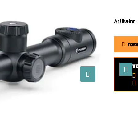
Artikelnr:
TOE
V