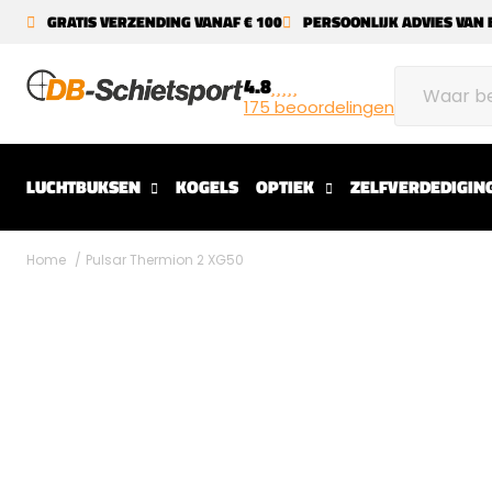
GRATIS VERZENDING VANAF € 100
PERSOONLIJK ADVIES VAN 
4.8
175 beoordelingen
LUCHTBUKSEN
KOGELS
OPTIEK
ZELFVERDEDIGIN
Home
Pulsar Thermion 2 XG50