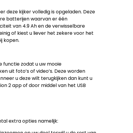
 deze kijker volledig is opgeladen. Deze
e batterijen waarvan er één
iteit van 4.9 Ah en de verwisselbare
inig of kiest u liever het zekere voor het
ij kopen.
 functie zodat u uw mooie
n uit foto’s of video’s. Deze worden
neer u deze wilt terugkijken dan kunt u
on 2 app of door middel van het USB
al extra opties namelijk:
 inzoomen op uw doel terwijl u de rest van