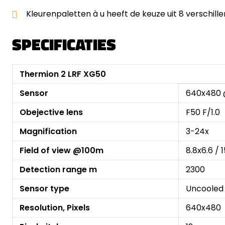
Kleurenpaletten à u heeft de keuze uit 8 verschill
SPECIFICATIES
Thermion 2 LRF XG50
Sensor
640x480 
Obejective lens
F50 F/1.0
Magnification
3-24x
Field of view @100m
8.8x6.6 / 1
Detection range m
2300
Sensor type
Uncooled
Resolution, Pixels
640x480