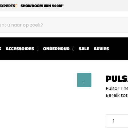
EXPERTS
SHOWROOM VAN 500M²
G
ACCESSOIRES
ONDERHOUD
SALE
ADVIES
PULS
Pulsar Th
Bereik to