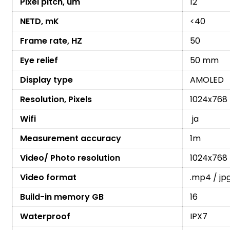
Pixel pitch, um
12
NETD, mK
<40
Frame rate, HZ
50
Eye relief
50 mm
Display type
AMOLED
Resolution, Pixels
1024x768
Wifi
ja
Measurement accuracy
1m
Video/ Photo resolution
1024x768
Video format
.mp4 / jp
Build-in memory GB
16
Waterproof
IPX7