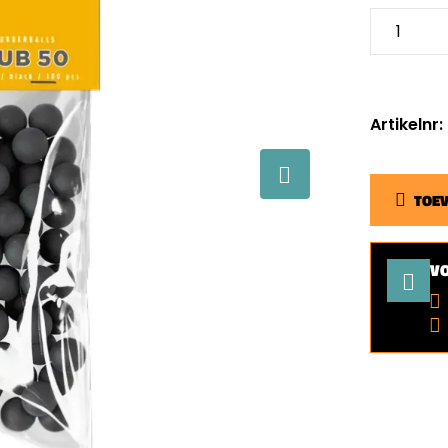
Artikelnr:
TOE
V