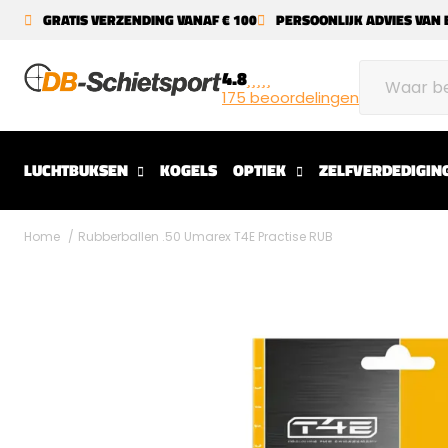
GRATIS VERZENDING VANAF € 100
PERSOONLIJK ADVIES VAN 
4.8
175 beoordelingen
LUCHTBUKSEN
KOGELS
OPTIEK
ZELFVERDEDIGIN
Home
Rubberballen .50 Umarex T4E Practise RUB