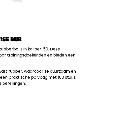
ISE RUB
bberballs in kaliber .50. Deze
oor trainingsdoeleinden en bieden een
 zwart rubber, waardoor ze duurzaam en
in een praktische polybag met 100 stuks,
he oefeningen.