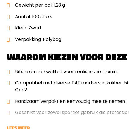
Gewicht per bal: 1,23 g
Aantal: 100 stuks
Kleur: Zwart
Verpakking: Polybag
WAAROM KIEZEN VOOR DEZE
Uitstekende kwaliteit voor realistische training
Compatibel met diverse T4E markers in kaliber .50
Gen2
Handzaam verpakt en eenvoudig mee te nemen
Geschikt voor zowel sportief gebruik als profession
LEES MEER