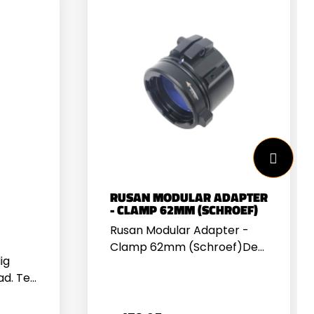
RUSAN MODULAR ADAPTER
- CLAMP 62MM (SCHROEF)
Rusan Modular Adapter -
Clamp 62mm (Schroef)De
ig
Rusan Modular Adapter -
d. Te
Clamp 62mm (Schroef) is
Rusan
ontwikkeld voor gebruikers