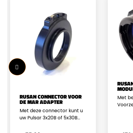
RUSAN
MODUL
RUSAN CONNECTOR VOOR
Met be
DE MAR ADAPTER
Voorz
Met deze connector kunt u
MAR Ri
uw Pulsar 3x20B of 5x30B
uw nac
oculair gemakkelijk
warmte
verbinden met uw Rusan