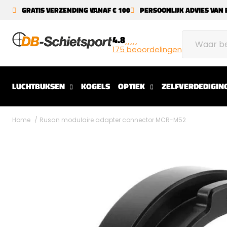
GRATIS VERZENDING VANAF € 100
PERSOONLIJK ADVIES VAN 
4.8
175 beoordelingen
LUCHTBUKSEN
KOGELS
OPTIEK
ZELFVERDEDIGIN
Home
Rusan modulaire adapter connector MCR-M52