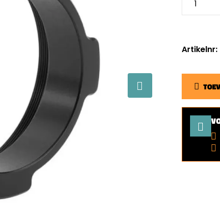
Artikeln
TOE
V