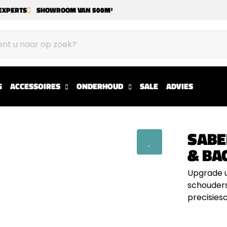
EXPERTS
SHOWROOM VAN 500M²
G
ACCESSOIRES
ONDERHOUD
SALE
ADVIES
SABE
& BA
Upgrade u
schouders
precisies