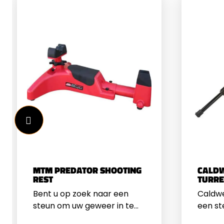
MTM PREDATOR SHOOTING
CALDW
REST
TURRE
Bent u op zoek naar een
Caldwel
steun om uw geweer in te
een st
leggen tijdens het schieten?
gewee