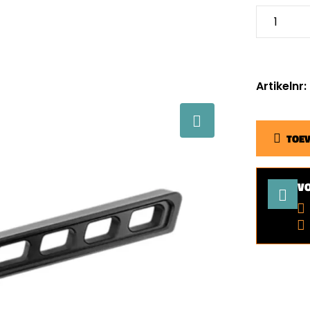
Artikelnr
TOE
V