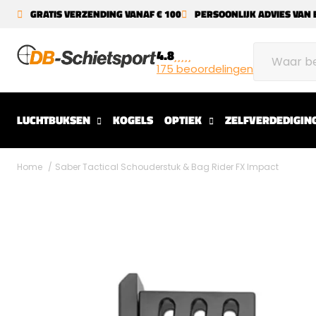
GRATIS VERZENDING VANAF € 100
PERSOONLIJK ADVIES VAN 
4.8
175 beoordelingen
LUCHTBUKSEN
KOGELS
OPTIEK
ZELFVERDEDIGIN
Home
Saber Tactical Schouderstuk & Bag Rider FX Impact