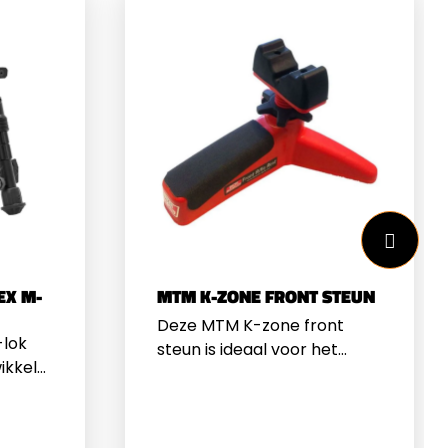
EX M-
MTM K-ZONE FRONT STEUN
Deze MTM K-zone front
-lok
steun is ideaal voor het
wikkeld
inschieten of opgelegd
aximale
schieten van zowel geweren
gheid
als revolvers. De steun biedt
een stabiele basis voor het