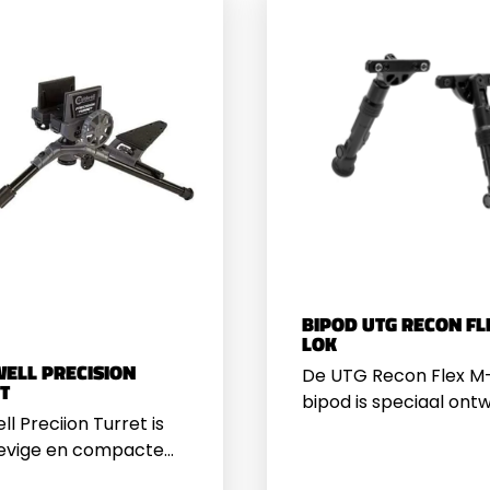
BIPOD UTG RECON FL
LOK
ELL PRECISION
De UTG Recon Flex M
T
bipod is speciaal ont
l Preciion Turret is
voor schutters die m
evige en compacte
stabiliteit en veelzijdi
rsteun welke door
verlangen. Dankzij de