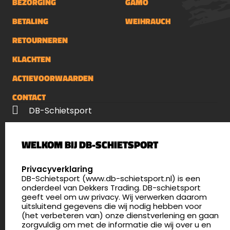
BEZORGING
GAMO
BETALING
WEIHRAUCH
RETOURNEREN
KLACHTEN
ACTIEVOORWAARDEN
CONTACT
DB-Schietsport
Palenrij 1
WELKOM BIJ DB-SCHIETSPORT
5411 LX Zeeland
Nederland
SELECT LANGUAGE
Privacyverklaring
DB-Schietsport (www.db-schietsport.nl) is een
4.8
onderdeel van Dekkers Trading. DB-schietsport
172 beoordelingen
geeft veel om uw privacy. Wij verwerken daarom
info@db-schietsport.nl
uitsluitend gegevens die wij nodig hebben voor
(het verbeteren van) onze dienstverlening en gaan
Openingstijden
zorgvuldig om met de informatie die wij over u en