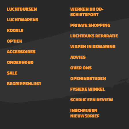
een imbussleutel, zodat u de montage
LUCHTBUKSEN
WERKEN BIJ DB-
eenvoudig en nauwkeurig kunt
SCHIETSPORT
installeren.
LUCHTWAPENS
PRIVATE SHOPPING
KOGELS
LUCHTBUKS REPARATIE
OPTIEK
WAPEN IN BEWARING
ACCESSOIRES
ADVIES
ONDERHOUD
OVER ONS
SALE
OPENINGSTIJDEN
BEGRIPPENLIJST
FYSIEKE WINKEL
SCHRIJF EEN REVIEW
INSCHRIJVEN
NIEUWSBRIEF