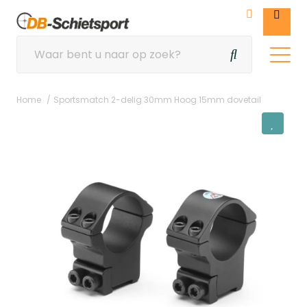
Home
Sportsmatch 2-delig 30mm Hoog 15mm dovetail