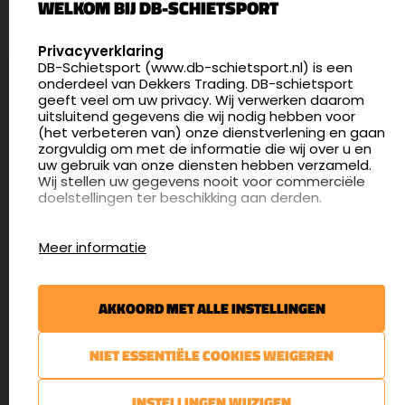
WELKOM BIJ DB-SCHIETSPORT
5411 LX Zeeland
Nederland
SELECT LANGUAGE
Privacyverklaring
DB-Schietsport (www.db-schietsport.nl) is een
4.8
onderdeel van Dekkers Trading. DB-schietsport
175 beoordelingen
geeft veel om uw privacy. Wij verwerken daarom
info@db-schietsport.nl
uitsluitend gegevens die wij nodig hebben voor
(het verbeteren van) onze dienstverlening en gaan
Openingstijden
zorgvuldig om met de informatie die wij over u en
uw gebruik van onze diensten hebben verzameld.
Dinsdag en donderdag: 13:00 - 17:00 én 18:00 - 21:00
Wij stellen uw gegevens nooit voor commerciële
uur
doelstellingen ter beschikking aan derden.
Winkelen op afspraak
Cookies
Woensdag: 09:30 - 15:00 uur
Meer informatie
Afspraak maken
Google Analytics
DB-Schietsport maakt gebruik van Google
Nieuwsbrief
Analytics om bij te houden hoe gebruikers de
AKKOORD MET ALLE INSTELLINGEN
website gebruiken en hoe effectief de Adwords-
€5,- kortingsbon voor uw volgende bestelling.
advertenties van Dekkers trading bij Google
zoekresultaatpagina’s zijn. De aldus verkregen
Blijf op de hoogte van het laatste nieuws
NIET ESSENTIËLE COOKIES WEIGEREN
informatie wordt, met inbegrip van het adres van
uw computer (IP-adres), overgebracht naar en
door Google opgeslagen op servers in de
AANMELDEN
INSTELLINGEN WIJZIGEN