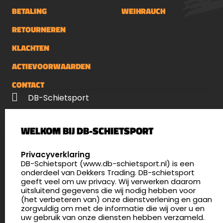
BETALING
WEIHRAUCH
RETOURNEREN
KLACHTEN
ACTIEVOORWAARDEN
CONTACT
DB-Schietsport
Palenrij 1
WELKOM BIJ DB-SCHIETSPORT
5411 LX Zeeland
Nederland
SELECT LANGUAGE
Privacyverklaring
DB-Schietsport (www.db-schietsport.nl) is een
4.8
onderdeel van Dekkers Trading. DB-schietsport
175 beoordelingen
geeft veel om uw privacy. Wij verwerken daarom
info@db-schietsport.nl
uitsluitend gegevens die wij nodig hebben voor
(het verbeteren van) onze dienstverlening en gaan
Openingstijden
zorgvuldig om met de informatie die wij over u en
uw gebruik van onze diensten hebben verzameld.
Dinsdag en donderdag: 13:00 - 17:00 én 18:00 - 21:00