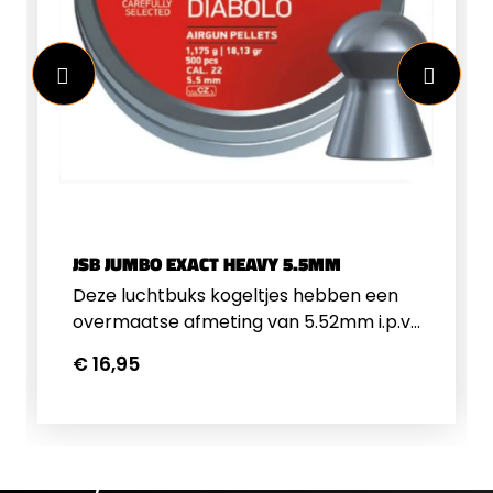
JSB JUMBO EXACT HEAVY 5.5MM
Deze luchtbuks kogeltjes hebben een
overmaatse afmeting van 5.52mm i.p.v.
5.50mm, hierdoor kunnen de kogeltjes
€ 16,95
goed gestuurd worden door de trekken
en velden van de loop. JSB jumbo exact
luchtbukskogels behoren tot de meest
precieze en consistente
luchtbukskogeltjes op de markt. De