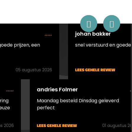
johan bakker
goede prijzen, een
snel verstuurd en goede 
LEES GEHELE REVIEW
05 augustus 2026
andries Folmer
ring
Maandag besteld Dinsdag geleverd
euze
perfect
LEES GEHELE REVIEW
s 2026
01 augustus 2