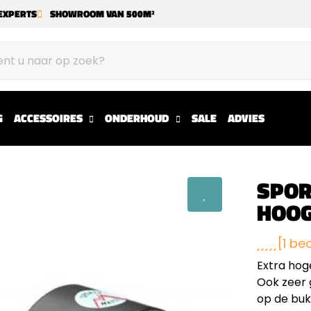
EXPERTS
SHOWROOM VAN 500M²
G
ACCESSOIRES
ONDERHOUD
SALE
ADVIES
SPOR
HOO
[1 be
Extra hog
Ook zeer 
op de buk