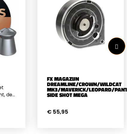
Met Front AO)Voor
HOP40C
Buisdiameter 1"HOP26C
FX MAGAZIJN
DREAMLINE/CROWN/WILDCAT
et
MK3/MAVERICK/LEOPARD/PANTHE
SIDE SHOT MEGA
ht, de
het
bij
€ 55,95
1,72
0