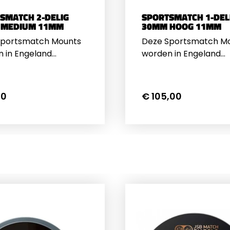
SMATCH 2-DELIG
SPORTSMATCH 1-DEL
 MEDIUM 11MM
30MM HOOG 11MM
Sportsmatch Mounts
Deze Sportsmatch M
 in Engeland
worden in Engeland
t en zijn duidelijk van
gemaakt en zijn duidel
 kwaliteit dan andere
betere kwaliteit dan 
geringen. De
montageringen. De
50
€ 105,00
urigheid is altijd goed
nauwkeurigheid is alti
s de bouten zijn
en zelfs de bouten zij
r dan van de andere
sterker dan van ande
anten. De 2 helften
fabrikanten. De 2 hel
 precies op elkaar,
passen precies op elk
eft een goede grip op
geeft een goede grip
ker en vermindert
richtkijker en vermind
digingen aan de buis
beschadigingen aan d
 kijker&nbsp;Geschikt
van de
ijkers tot 44mm
kijker.&nbsp;Geschikt
 Met Front
kijkers tot 56mm (5