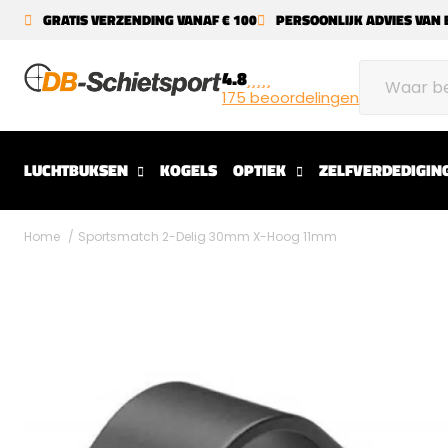
GRATIS VERZENDING VANAF € 100
PERSOONLIJK ADVIES VAN 
4.8
175 beoordelingen
LUCHTBUKSEN
KOGELS
OPTIEK
ZELFVERDEDIGIN
Home
Sportsmatch 2-Delig 30mm X-Hoog 11mm