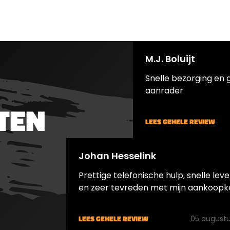
uks kogeltjes hebben
stuks.
wicht van 2,20
3,95 grain. Een blikje
300 kogeltjes.
M.J. Boluijt
Snelle bezorging en 
aanrader
TEN
LEES GEHELE REVIEW
Johan Hesselink
Prettige telefonische hulp, snelle leve
en zeer tevreden met mijn aankoopk
LEES GEHELE REVIEW
05 augustu