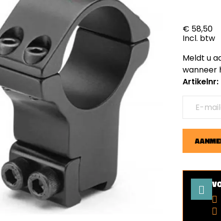
€ 58,50
Incl. btw
Meldt u a
wanneer h
Artikelnr:
AANMEL
V