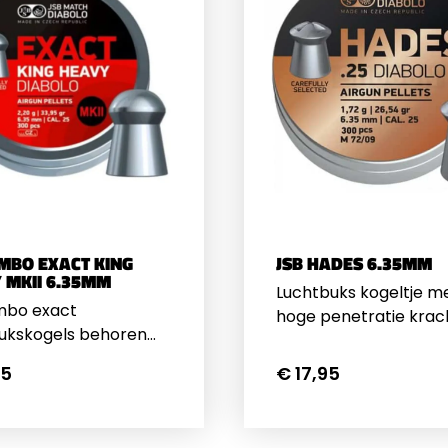
isdiameter
met Front AO)Voor
TO35C
Buisdiameter 30mm
UMBO EXACT KING
JSB HADES 6.35MM
 MKII 6.35MM
Luchtbuks kogeltje m
mbo exact
hoge penetratie krac
ukskogels behoren
holle inkepingen van 
 meest precieze en
kogeltje vouwen open 
25
€ 17,95
tente
impact. Gewicht per
ukskogeltjes op de
kogeltje 26,54 grain / 
. Deze 6,35mm
gram, verpakt per 30