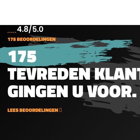
luchtbuks kogeltjes hebben
luchtb
een gewicht van 2,20
een ge
gram/33,95 grain. Een blikje
gram/3
bevat 300 kogeltjes.
bevat 
4.8/5.0
175 BEOORDELINGEN
175
TEVREDEN KLAN
GINGEN U VOOR.
LEES BEOORDELINGEN