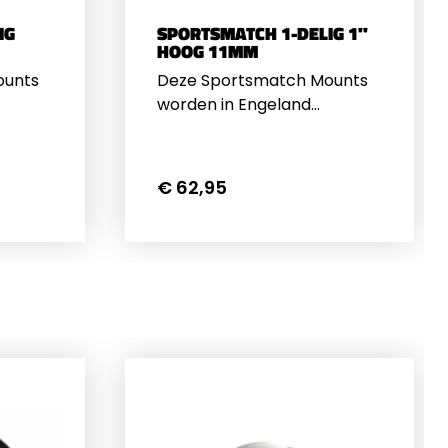
IG
SPORTSMATCH 1-DELIG 1"
HOOG 11MM
ounts
Deze Sportsmatch Mounts
worden in Engeland
ijk van
gemaakt en zijn duidelijk van
andere
betere kwaliteit dan andere
montageringen. De
€ 62,95
jd goed
nauwkeurigheid is altijd goed
n
en zelfs de bouten zijn
re
sterker dan van andere
ften
fabrikanten. De 2 helften
aar dit
passen precies op elkaar,
 op de
dit geeft een goede grip op
ert
de kijker en vermindert
e buis
beschadigingen aan de buis
van de
 voor
kijker.&nbsp;Geschikt voor
0mm
kijkers tot 56mm (50mm