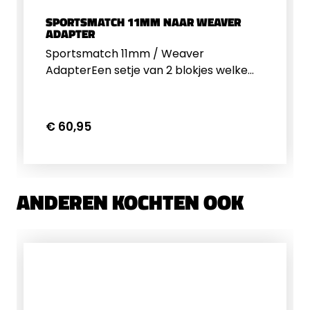
SPORTSMATCH 11MM NAAR WEAVER
ADAPTER
Sportsmatch 11mm / Weaver
AdapterEen setje van 2 blokjes welke
passen op een 11mm Dovetail rail. De
bovenkant van de blokjes zijn voorzien
van een Weaver rail.
€ 60,95
ANDEREN KOCHTEN OOK