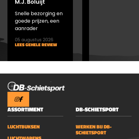
M.J. Boluijt
johan bakker
Snelle bezorging en
snel verstuurd en
goede prijzen, een
goede prijs
aanrader
05 augustus 2026
05 augustus 2026
LEES GEHELE REVIEW
LEES GEHELE REVIEW
ASSORTIMENT
DB-SCHIETSPORT
LUCHTBUKSEN
WERKEN BIJ DB-
SCHIETSPORT
LUCHTWAPENS