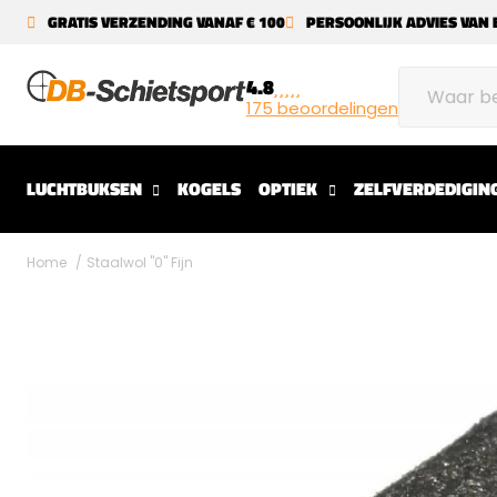
GRATIS VERZENDING VANAF € 100
PERSOONLIJK ADVIES VAN 
4.8
175 beoordelingen
LUCHTBUKSEN
KOGELS
OPTIEK
ZELFVERDEDIGIN
Home
Staalwol "0" Fijn