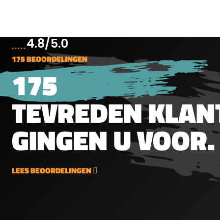
kleins
lopen te blauwen. Voor
niet, z
gebruik dienen onderdelen
biolog
vetvrij en roestvrij gemaakt
irritee
4.8/5.0
te worden, vervolgens
kan va
175 BEOORDELINGEN
brengt men het blauwsel
samens
175
aan met een doek of een
verhar
kwast. Na de behandeling
farma
spoelt men de onderdelen
besta
TEVREDEN KLAN
af met water en worden de
toegel
onderdelen behandeld met
onderd
GINGEN U VOOR.
olie voor bescherming.
voeding
Inhoud 90ml.
Olie i
zeer g
eigen
LEES BEOORDELINGEN
een fi
een g
geven B
spray 