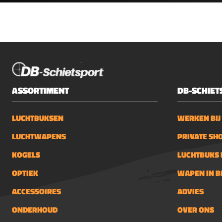
hoevee
100ml,
Ballist
Soorte
blikBal
doekjes
Rail-Cl
ASSORTIMENT
DB-SCHIET
en
toonba
Olie w
LUCHTBUKSEN
WERKEN BIJ
sector
LUCHTWAPENS
PRIVATE SH
toege
zelver
KOGELS
LUCHTBUKS 
bedrij
OPTIEK
WAPEN IN 
motor
tuinHo
ACCESSOIRES
ADVIES
onderh
schut
ONDERHOUD
OVER ONS
van Bal