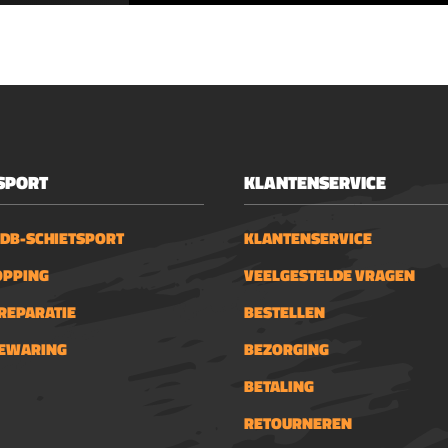
chroomgehalte).Is slij
lheden. 25ml, 50ml,
en duurzaam.Vlekkel
 200ml en 400ml. Alle
bruinering door een
ol-
geoptimaliseerde
n:&nbsp;Ballistol in
formule.Zorgt voor e
listol SprayBallistol
diepzwarte
Ballistol olieBallistol
bruinering.GebruikOn
eanerBallistol in sets
te bruineren metalen
SPORT
KLANTENSERVICE
grondig met Robla-
nkdisplays.Ballistol
Koudontvetter. Bren
ordt in de volgende
 DB-SCHIETSPORT
KLANTENSERVICE
een penseel het snel
en veelvuldig
bruineermiddel aan o
OPPING
VEELGESTELDE VRAGEN
past:&nbsp;Doe-het-
bruineren vlakken. La
Industrie en
REPARATIE
BESTELLEN
bruineermiddel 3 min
fAuto en
inwerken. Er ontstaat
BEWARING
BEZORGING
enHuishouden en
een geel, witte aansla
ut- en Leder
BETALING
met water afspoelt. 
oudVissers, jagers en
het metaal met een 
tersDe Eigenschappen
RETOURNEREN
doek. Tot slot spuit u 
listol Universele