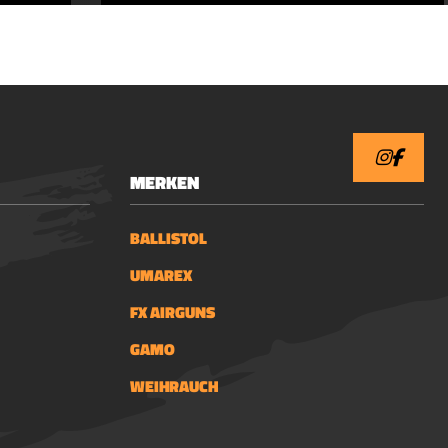
hygroscopisch. Het neemt
tvast
water op en staat continue
oze
bloot aan weers- en
temperatuursveranderingen.
Daardoor kan het vocht in
en
het hout trekken dat, als het
weer opdroogt, kan
tvet de
vervormen en zelfs
MERKEN
scheuren.
Gebruiksaanwijzing: Schaftol
g met
BALLISTOL
® conserveert het hout
optimaal en beschermt het
p de te
UMAREX
voor weersinvloeden van
at het
FX AIRGUNS
allerlei aard, speciaal voor
uten
het ruw en vlekkerig
 dan
GAMO
worden. Het hout wordt
g die u
donkerder en mooier
WEIHRAUCH
Droog
naarmate je de behandeling
zachte
met Schaftol Houtolie vaker
de