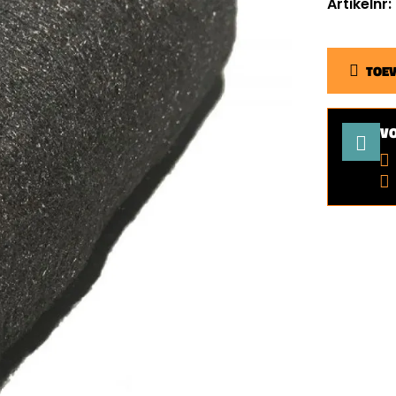
Artikelnr
TOE
V