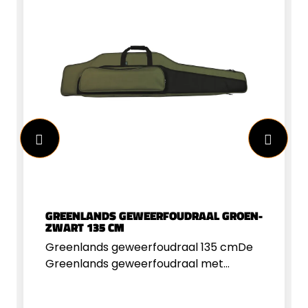
GREENLANDS GEWEERFOUDRAAL GROEN-
ZWART 135 CM
Greenlands geweerfoudraal 135 cmDe
Greenlands geweerfoudraal met
voorvak hoog combineert praktische
bruikbaarheid met een robuuste