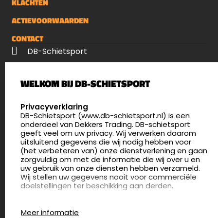
KLACHTEN
ACTIEVOORWAARDEN
CONTACT
DB-Schietsport
Palenrij 1
WELKOM BIJ DB-SCHIETSPORT
5411 LX Zeeland
Nederland
SELECT LANGUAGE
Privacyverklaring
DB-Schietsport (www.db-schietsport.nl) is een
4.8
onderdeel van Dekkers Trading. DB-schietsport
172 beoordelingen
geeft veel om uw privacy. Wij verwerken daarom
info@db-schietsport.nl
uitsluitend gegevens die wij nodig hebben voor
(het verbeteren van) onze dienstverlening en gaan
Openingstijden
zorgvuldig om met de informatie die wij over u en
uw gebruik van onze diensten hebben verzameld.
Dinsdag en donderdag: 13:00 - 17:00 én 18:00 - 21:00
Wij stellen uw gegevens nooit voor commerciële
uur
doelstellingen ter beschikking aan derden.
Winkelen op afspraak
Cookies
Woensdag: 09:30 - 15:00 uur
Meer informatie
Afspraak maken