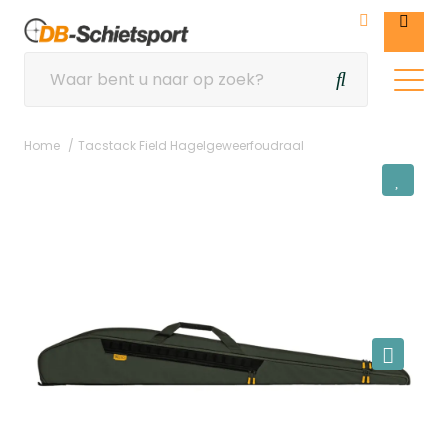
Home
Tacstack Field Hagelgeweerfoudraal