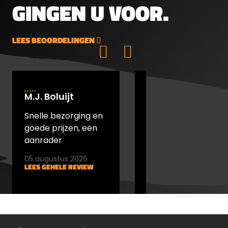
GINGEN U VOOR.
loop van een hagelgeweerGebruik
Sucolin voor kleinkaliber- en kogellopen
LEES BEOORDELINGEN
M.J. Boluijt
johan bakker
Snelle bezorging en
snel verstuurd en
goede prijzen, een
goede prijs
aanrader
05 augustus 2026
05 augustus 2026
LEES GEHELE REVIEW
LEES GEHELE REVIEW