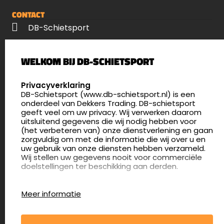
CONTACT
DB-Schietsport
Palenrij 1
WELKOM BIJ DB-SCHIETSPORT
5411 LX Zeeland
Nederland
SELECT LANGUAGE
Privacyverklaring
DB-Schietsport (www.db-schietsport.nl) is een
4.8
onderdeel van Dekkers Trading. DB-schietsport
175 beoordelingen
geeft veel om uw privacy. Wij verwerken daarom
info@db-schietsport.nl
uitsluitend gegevens die wij nodig hebben voor
(het verbeteren van) onze dienstverlening en gaan
Openingstijden
zorgvuldig om met de informatie die wij over u en
uw gebruik van onze diensten hebben verzameld.
Dinsdag en donderdag: 13:00 - 17:00 én 18:00 - 21:00
Wij stellen uw gegevens nooit voor commerciële
uur
doelstellingen ter beschikking aan derden.
Winkelen op afspraak
Cookies
Woensdag: 09:30 - 15:00 uur
Meer informatie
Afspraak maken
Google Analytics
DB-Schietsport maakt gebruik van Google
Nieuwsbrief
Analytics om bij te houden hoe gebruikers de