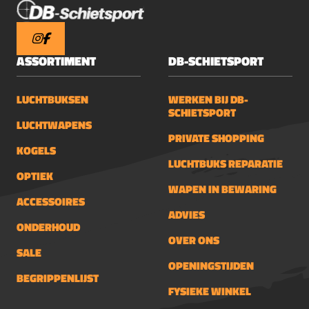
ASSORTIMENT
DB-SCHIETSPORT
LUCHTBUKSEN
WERKEN BIJ DB-
SCHIETSPORT
LUCHTWAPENS
PRIVATE SHOPPING
KOGELS
LUCHTBUKS REPARATIE
OPTIEK
WAPEN IN BEWARING
ACCESSOIRES
ADVIES
ONDERHOUD
OVER ONS
SALE
OPENINGSTIJDEN
BEGRIPPENLIJST
FYSIEKE WINKEL