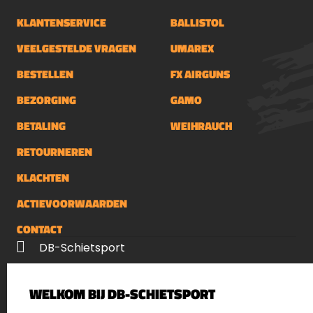
KLANTENSERVICE
BALLISTOL
VEELGESTELDE VRAGEN
UMAREX
BESTELLEN
FX AIRGUNS
BEZORGING
GAMO
BETALING
WEIHRAUCH
RETOURNEREN
KLACHTEN
ACTIEVOORWAARDEN
CONTACT
DB-Schietsport
Palenrij 1
WELKOM BIJ DB-SCHIETSPORT
5411 LX Zeeland