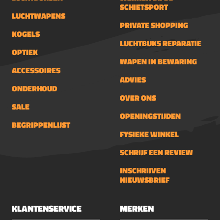
SCHIETSPORT
LUCHTWAPENS
PRIVATE SHOPPING
KOGELS
LUCHTBUKS REPARATIE
OPTIEK
WAPEN IN BEWARING
ACCESSOIRES
ADVIES
ONDERHOUD
OVER ONS
SALE
OPENINGSTIJDEN
BEGRIPPENLIJST
FYSIEKE WINKEL
SCHRIJF EEN REVIEW
INSCHRIJVEN
NIEUWSBRIEF
KLANTENSERVICE
MERKEN