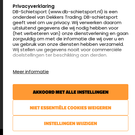
Nederland
SELECT LANGUAGE
Privacyverklaring
DB-Schietsport (www.db-schietsport.nl) is een
4.8
onderdeel van Dekkers Trading. DB-schietsport
175 beoordelingen
geeft veel om uw privacy. Wij verwerken daarom
info@db-schietsport.nl
uitsluitend gegevens die wij nodig hebben voor
(het verbeteren van) onze dienstverlening en gaan
Openingstijden
zorgvuldig om met de informatie die wij over u en
uw gebruik van onze diensten hebben verzameld.
Dinsdag en donderdag: 13:00 - 17:00 én 18:00 - 21:00
Wij stellen uw gegevens nooit voor commerciële
uur
doelstellingen ter beschikking aan derden.
Winkelen op afspraak
Cookies
Woensdag: 09:30 - 15:00 uur
Meer informatie
Afspraak maken
Google Analytics
DB-Schietsport maakt gebruik van Google
Nieuwsbrief
Analytics om bij te houden hoe gebruikers de
AKKOORD MET ALLE INSTELLINGEN
website gebruiken en hoe effectief de Adwords-
€5,- kortingsbon voor uw volgende bestelling.
advertenties van Dekkers trading bij Google
zoekresultaatpagina’s zijn. De aldus verkregen
Blijf op de hoogte van het laatste nieuws
NIET ESSENTIËLE COOKIES WEIGEREN
informatie wordt, met inbegrip van het adres van
uw computer (IP-adres), overgebracht naar en
door Google opgeslagen op servers in de
AANMELDEN
INSTELLINGEN WIJZIGEN
Verenigde Staten. Lees het privacybeleid van
Google voor meer informatie. U treft ook het
© DB-Schietsport 2026 |
Algemene voorwaarden
|