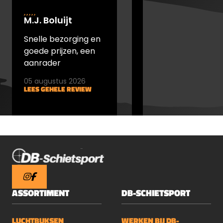
recreatief schieten of regelmatig
M.J. Boluijt
johan bakker
gebruik: deze patronen leveren
consistente prestaties en bieden een
Snelle bezorging en
snel verstuurd en
uitstekende prijs-kwaliteitverhouding.
goede prijzen, een
goede prijs
aanrader
05 augustus 2026
05 augustus 2026
LEES GEHELE REVIEW
LEES GEHELE REVIEW
ASSORTIMENT
DB-SCHIETSPORT
LUCHTBUKSEN
WERKEN BIJ DB-