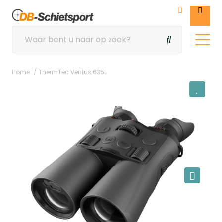
Home
ThermTec Ventus 635L