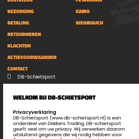
buitenobservaties, zowel overdag als ’s
BEZORGING
GAMO
nachts. Bekijk&nbsp;hier het volledige
assortiment warmtebeeldkijkers.
BETALING
WEIHRAUCH
RETOURNEREN
KLACHTEN
ACTIEVOORWAARDEN
CONTACT
DB-Schietsport
Palenrij 1
WELKOM BIJ DB-SCHIETSPORT
5411 LX Zeeland
Nederland
SELECT LANGUAGE
Privacyverklaring
DB-Schietsport (www.db-schietsport.nl) is een
4.8
onderdeel van Dekkers Trading. DB-schietsport
175 beoordelingen
geeft veel om uw privacy. Wij verwerken daarom
info@db-schietsport.nl
uitsluitend gegevens die wij nodig hebben voor