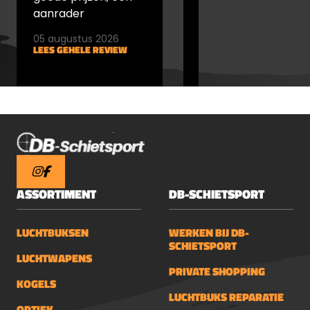
blijft voor dieren. Het apparaat is
aanrader
voorzien van een comfortabele TPU-
kunstlederen afwerking, wat het
05 augustus 2026
05 augustus 2026
LEES GEHELE REVIEW
gebruik zelfs bij lange sessies
LEES GEHELE REVIEW
aangenaam maakt.Specificaties Nocpix
Vista H50RModel: Nocpix VISTA
H50RSensor:
640×512@12μmSensortechnologie:
NETD ≤15mkDisplay: 1.03 inch
AMOLEDDisplaytechnologie: Vision+
systeemDetectieafstand: 2600
meterGezichtsveld op 100 meter: 15
ASSORTIMENT
DB-SCHIETSPORT
meterBatterijduur: Maximaal 11
uurBatterijontwerp: Verwisselbaar, IBP-
LUCHTBUKSEN
WERKEN BIJ DB-
7/4400mAhPixelafstand: 12μmFrame
SCHIETSPORT
rate: 60HzLensdiameter: 50mmFocus:
LUCHTWAPENS
Handmatig, focusringSchermresolutie:
PRIVATE SHOPPING
2560 × 2560Optische vergroting:
KOGELS
LUCHTBUKS REPARATIE
4xDigitale zoom: 4-40xKleurenpaletten:
OPTIEK